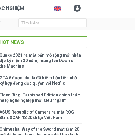
ẮC NGHIỆM
Y
HOT NEWS
Quake 2021 ra mắt bản mở rộng mới nhân
dịp kỷ niệm 30 năm, mang tên Dawn of
the Machine
GTA 6 được cho là đã kiếm bộn tiền nhờ
ký hợp đồng độc quyền với Netflix
Elden Ring: Tarnished Edition chính thức
hé lộ nghề nghiệp mới siêu "ngầu"
ASUS Republic of Gamers ra mắt ROG
Strix SCAR 18 2026 tại Việt Nam
Onimusha: Way of the Sword mất tầm 20
giờ để hoàn thành, hai mức độ khó dành