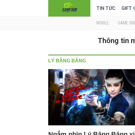
TIN TỨC
GIFT
MOBILE
GAME ONL
Thông tin 
LÝ BĂNG BĂNG
Ngắm nhìn Lý Băng Băng x