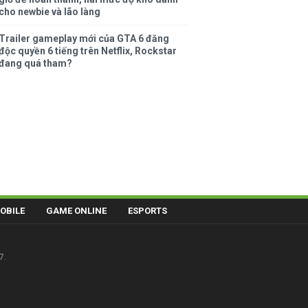
cho newbie và lão làng
Trailer gameplay mới của GTA 6 đăng
độc quyền 6 tiếng trên Netflix, Rockstar
đang quá tham?
OBILE
GAME ONLINE
ESPORTS
7.