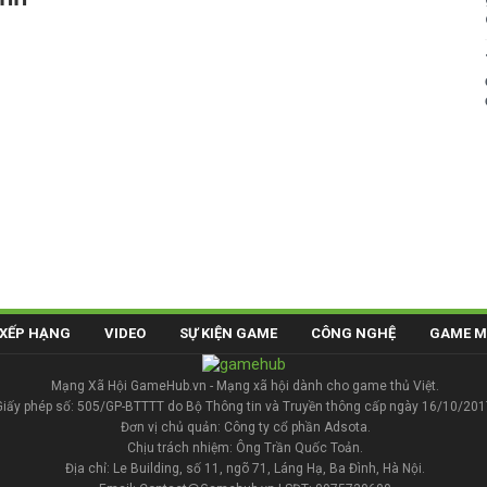
XẾP HẠNG
VIDEO
SỰ KIỆN GAME
CÔNG NGHỆ
GAME M
Mạng Xã Hội GameHub.vn - Mạng xã hội dành cho game thủ Việt.
Giấy phép số: 505/GP-BTTTT do Bộ Thông tin và Truyền thông cấp ngày 16/10/201
Đơn vị chủ quản: Công ty cổ phần Adsota.
Chịu trách nhiệm: Ông Trần Quốc Toản.
Địa chỉ: Le Building, số 11, ngõ 71, Láng Hạ, Ba Đình, Hà Nội.