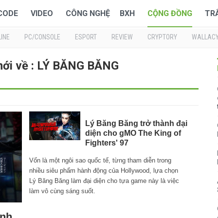
 CODE
VIDEO
CÔNG NGHỆ
BXH
CỘNG ĐỒNG
TR
INE
PC/CONSOLE
ESPORT
REVIEW
CRYPTORY
WALLAC
mới về : LÝ BĂNG BĂNG
Lý Băng Băng trở thành đại
diện cho gMO The King of
Fighters' 97
Vốn là một ngôi sao quốc tế, từng tham diễn trong
nhiều siêu phẩm hành động của Hollywood, lựa chọn
Lý Băng Băng làm đại diện cho tựa game này là việc
làm vô cùng sáng suốt.
inh