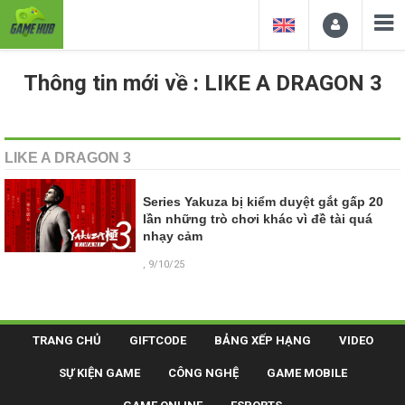
Thông tin mới về : LIKE A DRAGON 3
LIKE A DRAGON 3
Series Yakuza bị kiểm duyệt gắt gấp 20
lần những trò chơi khác vì đề tài quá
nhạy cảm
, 9/10/25
TRANG CHỦ
GIFTCODE
BẢNG XẾP HẠNG
VIDEO
SỰ KIỆN GAME
CÔNG NGHỆ
GAME MOBILE