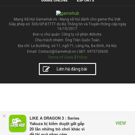
GAME ONLINE
ESPORTS
Mạng Xã Hội GameHub.vn - Mạng xã hội dành cho game thủ Việt.
Giấy phép số: 505/GP-BTTTT do Bộ Thông tin và Truyền thông cấp ngày
16/10/2017.
Đơn vị chủ quản: Công ty cổ phần Adsota.
Chịu trách nhiệm: Ông Trần Quốc Toản.
Địa chỉ: Le Building, số 11, ngõ 71, Láng Hạ, Ba Đình, Hà Nội.
Email: Contact@Gamehub.vn | SĐT: 0975730600
|
Terms of Uses
Policy
Liên hệ đăng bài
×
LIKE A DRAGON 3 : Series
VIEW
Yakuza bị kiểm duyệt gắt gấp
20 lần những trò chơi khác vì
đề tài quá nhạy cảm