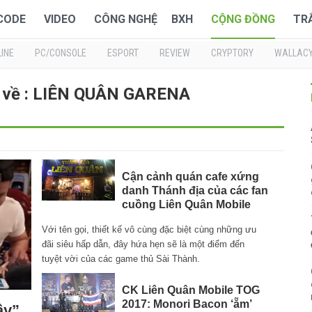
 CODE
VIDEO
CÔNG NGHỆ
BXH
CỘNG ĐỒNG
TR
INE
PC/CONSOLE
ESPORT
REVIEW
CRYPTORY
WALLAC
i về : LIÊN QUÂN GARENA
Cận cảnh quán cafe xứng
danh Thánh địa của các fan
cuồng Liên Quân Mobile
Với tên gọi, thiết kế vô cùng đặc biệt cùng những ưu
đãi siêu hấp dẫn, đây hứa hẹn sẽ là một điểm đến
tuyệt vời của các game thủ Sài Thành.
CK Liên Quân Mobile TOG
2017: Monori Bacon ‘ẵm’
ầy”