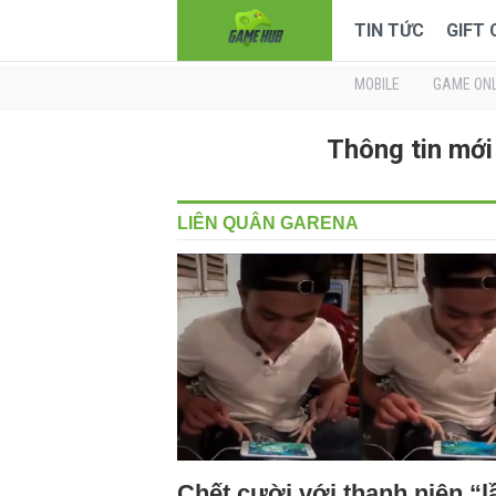
TIN TỨC
GIFT
MOBILE
GAME ONL
Thông tin mớ
LIÊN QUÂN GARENA
Chết cười với thanh niên “l