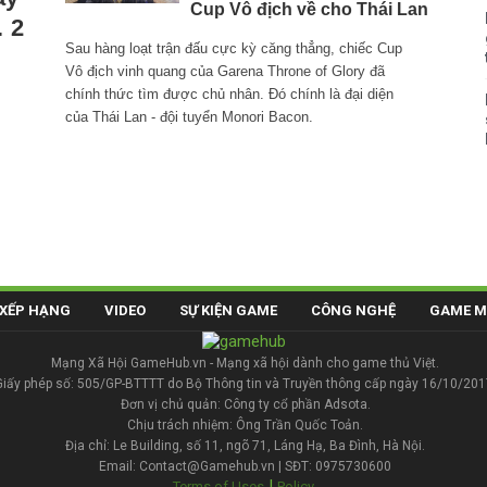
Cup Vô địch về cho Thái Lan
 2
Sau hàng loạt trận đấu cực kỳ căng thẳng, chiếc Cup
Vô địch vinh quang của Garena Throne of Glory đã
chính thức tìm được chủ nhân. Đó chính là đại diện
của Thái Lan - đội tuyển Monori Bacon.
XẾP HẠNG
VIDEO
SỰ KIỆN GAME
CÔNG NGHỆ
GAME M
Mạng Xã Hội GameHub.vn - Mạng xã hội dành cho game thủ Việt.
Giấy phép số: 505/GP-BTTTT do Bộ Thông tin và Truyền thông cấp ngày 16/10/201
Đơn vị chủ quản: Công ty cổ phần Adsota.
Chịu trách nhiệm: Ông Trần Quốc Toản.
Địa chỉ: Le Building, số 11, ngõ 71, Láng Hạ, Ba Đình, Hà Nội.
Email: Contact@Gamehub.vn | SĐT: 0975730600
|
Terms of Uses
Policy