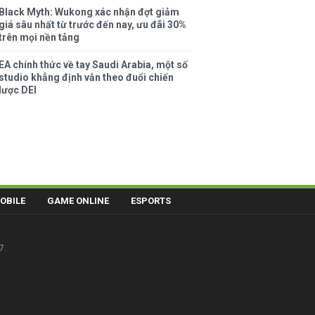
Black Myth: Wukong xác nhận đợt giảm
giá sâu nhất từ trước đến nay, ưu đãi 30%
trên mọi nền tảng
EA chính thức về tay Saudi Arabia, một số
studio khẳng định vẫn theo đuổi chiến
lược DEI
OBILE
GAME ONLINE
ESPORTS
7.