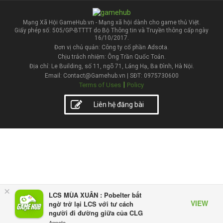
Mạng Xã Hội GameHub.vn - Mạng xã hội dành cho game thủ Việt.
Giấy phép số: 505/GP-BTTTT do Bộ Thông tin và Truyền thông cấp ngày
16/10/2017.
Đơn vị chủ quản: Công ty cổ phần Adsota.
Chịu trách nhiệm: Ông Trần Quốc Toản.
Địa chỉ: Le Building, số 11, ngõ 71, Láng Hạ, Ba Đình, Hà Nội.
Email: Contact@Gamehub.vn | SĐT: 0975730600
|
Terms of Uses
Policy
Liên hệ đăng bài
×
LCS MÙA XUÂN : Pobelter bất
VIEW
ngờ trở lại LCS với tư cách
người đi đường giữa của CLG
Appota