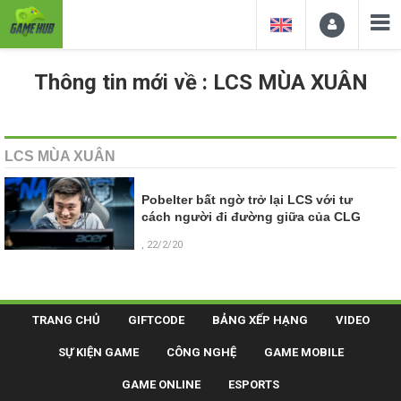
Thông tin mới về : LCS MÙA XUÂN
LCS MÙA XUÂN
Pobelter bất ngờ trở lại LCS với tư
cách người đi đường giữa của CLG
, 22/2/20
TRANG CHỦ
GIFTCODE
BẢNG XẾP HẠNG
VIDEO
SỰ KIỆN GAME
CÔNG NGHỆ
GAME MOBILE
GAME ONLINE
ESPORTS