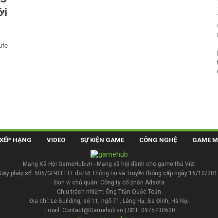
ới
ife
XẾP HẠNG
VIDEO
SỰ KIỆN GAME
CÔNG NGHỆ
GAME M
Mạng Xã Hội GameHub.vn - Mạng xã hội dành cho game thủ Việt.
Giấy phép số: 505/GP-BTTTT do Bộ Thông tin và Truyền thông cấp ngày 16/10/201
Đơn vị chủ quản: Công ty cổ phần Adsota.
Chịu trách nhiệm: Ông Trần Quốc Toản.
Địa chỉ: Le Building, số 11, ngõ 71, Láng Hạ, Ba Đình, Hà Nội.
Email: Contact@Gamehub.vn | SĐT: 0975730600