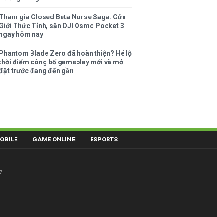
Tham gia Closed Beta Norse Saga: Cửu
Giới Thức Tỉnh, săn DJI Osmo Pocket 3
ngay hôm nay
Phantom Blade Zero đã hoàn thiện? Hé lộ
thời điểm công bố gameplay mới và mở
đặt trước đang đến gần
OBILE
GAME ONLINE
ESPORTS
7.