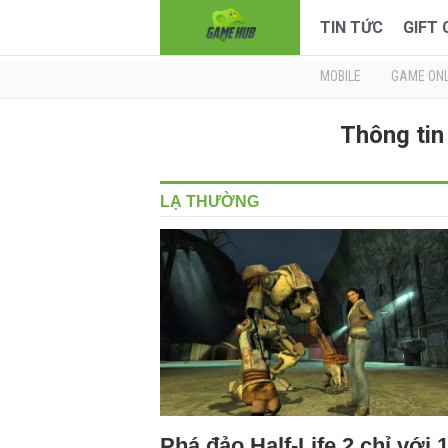
TIN TỨC
GIFT
MOBILE
GAME ONL
Thông tin
LẠ THƯỜNG
Phá đảo Half-Life 2 chỉ với 