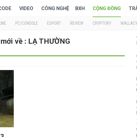
 CODE
VIDEO
CÔNG NGHỆ
BXH
CỘNG ĐỒNG
TR
INE
PC/CONSOLE
ESPORT
REVIEW
CRYPTORY
WALLAC
 mới về : LẠ THƯỜNG
13