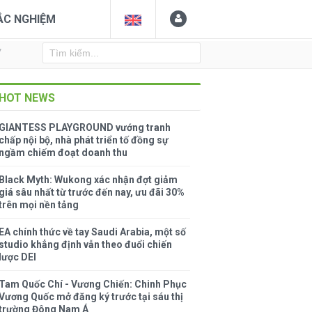
ẮC NGHIỆM
Y
HOT NEWS
GIANTESS PLAYGROUND vướng tranh
chấp nội bộ, nhà phát triển tố đồng sự
ngầm chiếm đoạt doanh thu
Black Myth: Wukong xác nhận đợt giảm
giá sâu nhất từ trước đến nay, ưu đãi 30%
trên mọi nền tảng
EA chính thức về tay Saudi Arabia, một số
studio khẳng định vẫn theo đuổi chiến
lược DEI
Tam Quốc Chí - Vương Chiến: Chinh Phục
Vương Quốc mở đăng ký trước tại sáu thị
trường Đông Nam Á