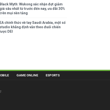
Black Myth: Wukong xác nhận đợt giảm
giá sâu nhất từ trước đến nay, ưu đãi 30%
trên mọi nền tảng
EA chính thức về tay Saudi Arabia, một số
studio khẳng định vẫn theo đuổi chiến
lược DEI
OBILE
GAME ONLINE
ESPORTS
7.