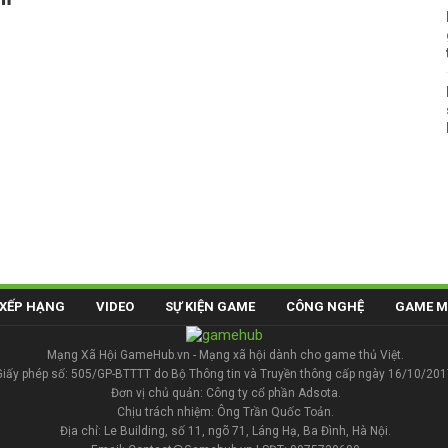
XẾP HẠNG
VIDEO
SỰ KIỆN GAME
CÔNG NGHỆ
GAME M
Mạng Xã Hội GameHub.vn - Mạng xã hội dành cho game thủ Việt.
Giấy phép số: 505/GP-BTTTT do Bộ Thông tin và Truyền thông cấp ngày 16/10/201
Đơn vị chủ quản: Công ty cổ phần Adsota.
Chịu trách nhiệm: Ông Trần Quốc Toản.
Địa chỉ: Le Building, số 11, ngõ 71, Láng Hạ, Ba Đình, Hà Nội.