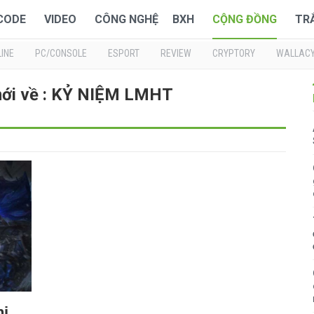
 CODE
VIDEO
CÔNG NGHỆ
BXH
CỘNG ĐỒNG
TR
INE
PC/CONSOLE
ESPORT
REVIEW
CRYPTORY
WALLAC
mới về : KỶ NIỆM LMHT
hi