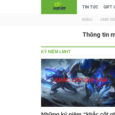
TIN TỨC
GIFT
MOBILE
GAME ONL
Thông tin 
KỶ NIỆM LMHT
Những kỷ niệm “khắc cốt g