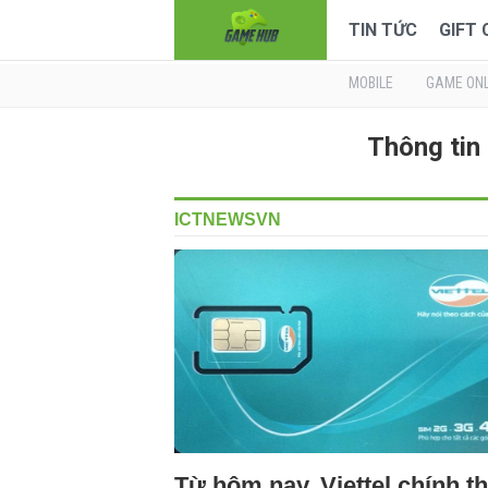
TIN TỨC
GIFT
MOBILE
GAME ONL
Thông tin
ICTNEWSVN
Từ hôm nay, Viettel chính t