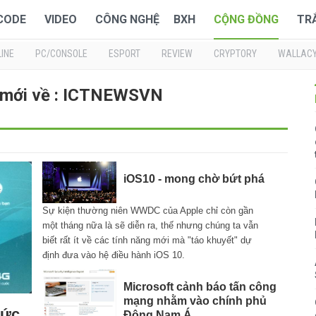
 CODE
VIDEO
CÔNG NGHỆ
BXH
CỘNG ĐỒNG
TR
INE
PC/CONSOLE
ESPORT
REVIEW
CRYPTORY
WALLAC
 mới về : ICTNEWSVN
iOS10 - mong chờ bứt phá
Sự kiện thường niên WWDC của Apple chỉ còn gần
một tháng nữa là sẽ diễn ra, thế nhưng chúng ta vẫn
biết rất ít về các tính năng mới mà "táo khuyết" dự
định đưa vào hệ điều hành iOS 10.
Microsoft cảnh báo tấn công
mạng nhằm vào chính phủ
hức
Đông Nam Á