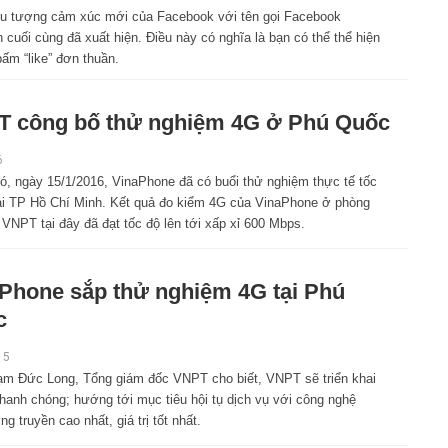
ểu tượng cảm xúc mới của Facebook với tên gọi Facebook
 cuối cùng đã xuất hiện. Điều này có nghĩa là bạn có thể thể hiện
ấm “like” đơn thuần.
 công bố thử nghiệm 4G ở Phú Quốc
6
ó, ngày 15/1/2016, VinaPhone đã có buổi thử nghiệm thực tế tốc
ại TP Hồ Chí Minh. Kết quả đo kiểm 4G của VinaPhone ở phòng
VNPT tại đây đã đạt tốc độ lên tới xấp xỉ 600 Mbps.
Phone sắp thử nghiệm 4G tại Phú
c
15
m Đức Long, Tổng giám đốc VNPT cho biết, VNPT sẽ triển khai
nhanh chóng; hướng tới mục tiêu hội tụ dịch vụ với công nghệ
truyền cao nhất, giá trị tốt nhất.