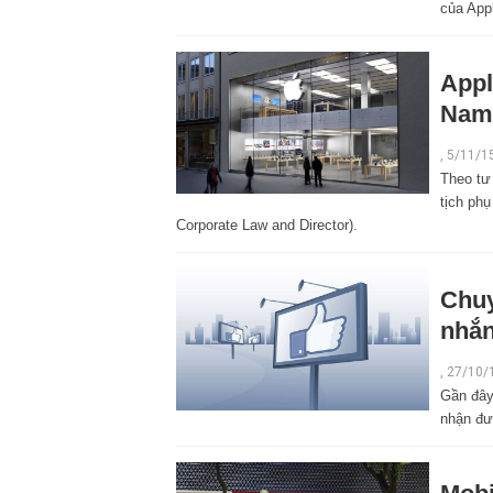
của App
Appl
Nam
,
5/11/1
Theo tư
tịch phụ
Corporate Law and Director).
Chuy
nhắn
,
27/10/
Gần đây,
nhận đư