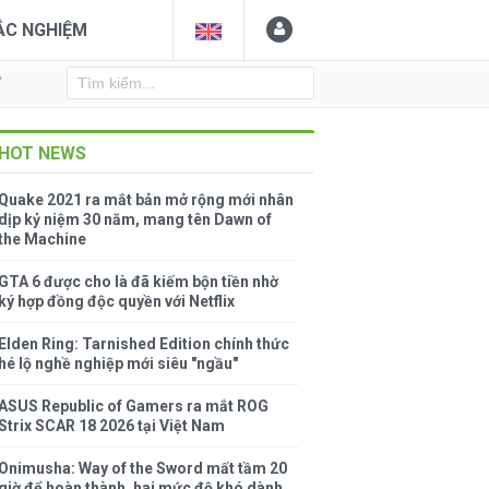
ẮC NGHIỆM
Y
HOT NEWS
Quake 2021 ra mắt bản mở rộng mới nhân
dịp kỷ niệm 30 năm, mang tên Dawn of
the Machine
GTA 6 được cho là đã kiếm bộn tiền nhờ
ký hợp đồng độc quyền với Netflix
Elden Ring: Tarnished Edition chính thức
hé lộ nghề nghiệp mới siêu "ngầu"
ASUS Republic of Gamers ra mắt ROG
Strix SCAR 18 2026 tại Việt Nam
Onimusha: Way of the Sword mất tầm 20
giờ để hoàn thành, hai mức độ khó dành