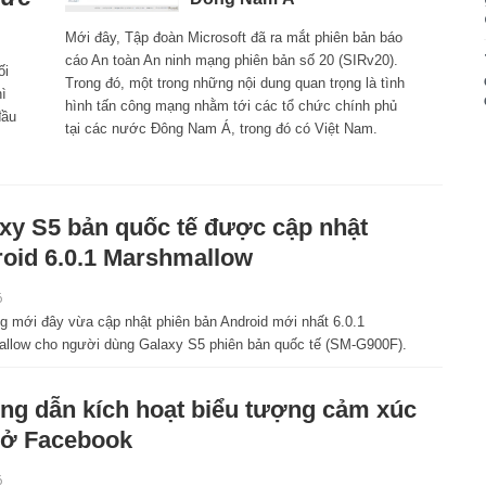
Mới đây, Tập đoàn Microsoft đã ra mắt phiên bản báo
cáo An toàn An ninh mạng phiên bản số 20 (SIRv20).
ối
Trong đó, một trong những nội dung quan trọng là tình
ì
hình tấn công mạng nhằm tới các tổ chức chính phủ
đầu
tại các nước Đông Nam Á, trong đó có Việt Nam.
xy S5 bản quốc tế được cập nhật
oid 6.0.1 Marshmallow
6
 mới đây vừa cập nhật phiên bản Android mới nhất 6.0.1
llow cho người dùng Galaxy S5 phiên bản quốc tế (SM-G900F).
g dẫn kích hoạt biểu tượng cảm xúc
 ở Facebook
6