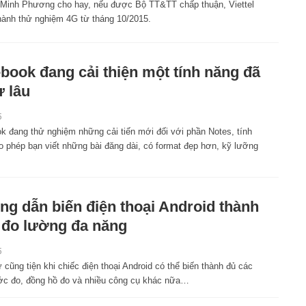
Minh Phương cho hay, nếu được Bộ TT&TT chấp thuận, Viettel
 hành thử nghiệm 4G từ tháng 10/2015.
book đang cải thiện một tính năng đã
ừ lâu
5
k đang thử nghiệm những cải tiến mới đối với phần Notes, tính
o phép bạn viết những bài đăng dài, có format đẹp hơn, kỹ lưỡng
g dẫn biến điện thoại Android thành
đo lường đa năng
5
cũng tiện khi chiếc điện thoại Android có thể biến thành đủ các
ước đo, đồng hồ đo và nhiều công cụ khác nữa…