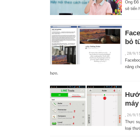
Ông Đỗ 
sẽ tiến
Face
bỏ t
,
28/9/1
Faceboo
năng ch
hơn.
Hướn
máy 
,
26/9/1
Thực sự 
loại th