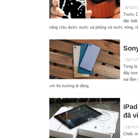
,
4/12/1
Trước D
đặc biệt
năng chịu được nước xà phòng và nước nóng, như
Sony
,
16/11/
Từng là 
đây tươ
sai lầm 
với thị trường di động.
iPad
đã v
,
13/11/
Chiếc m