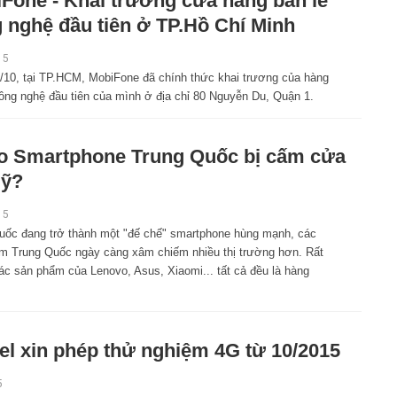
Fone - Khai trương cửa hàng bán lẻ
 nghệ đầu tiên ở TP.Hồ Chí Minh
15
/10, tại TP.HCM, MobiFone đã chính thức khai trương của hàng
công nghệ đầu tiên của mình ở địa chỉ 80 Nguyễn Du, Quận 1.
o Smartphone Trung Quốc bị cấm cửa
Mỹ?
15
uốc đang trở thành một "đế chế" smartphone hùng mạnh, các
m Trung Quốc ngày càng xâm chiếm nhiều thị trường hơn. Rất
ác sản phẩm của Lenovo, Asus, Xiaomi... tất cả đều là hàng
tel xin phép thử nghiệm 4G từ 10/2015
5