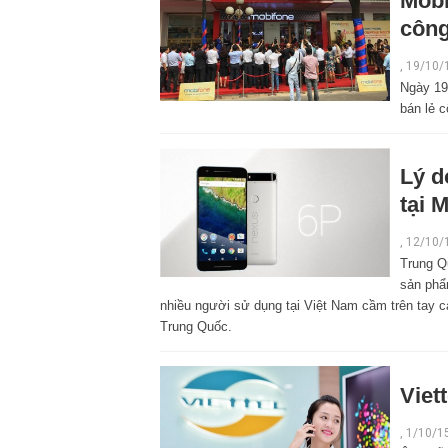
Mobi
công
,
19/10/
Ngày 19
bán lẻ 
Lý d
tại 
,
12/10/
Trung Q
sản phẩ
nhiều người sử dụng tại Việt Nam cầm trên tay c
Trung Quốc.
Viet
,
1/10/1