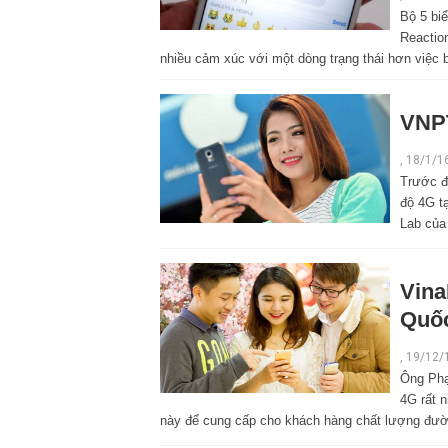
Bộ 5 bi
Reaction
nhiều cảm xúc với một dòng trạng thái hơn việc b
VNPT
,
18/1/1
Trước đ
độ 4G t
Lab của 
Vina
Quố
,
19/12/
Ông Phạ
4G rất 
này để cung cấp cho khách hàng chất lượng đường 