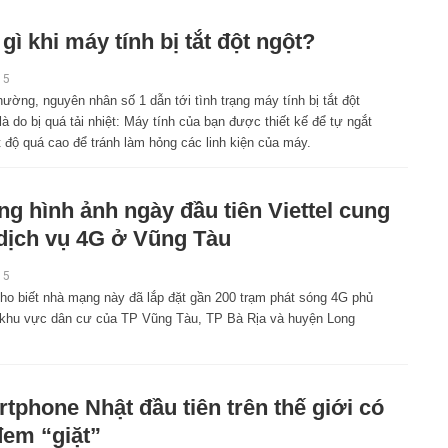
gì khi máy tính bị tắt đột ngột?
15
ường, nguyên nhân số 1 dẫn tới tình trạng máy tính bị tắt đột
là do bị quá tải nhiệt: Máy tính của bạn được thiết kế để tự ngắt
t độ quá cao để tránh làm hỏng các linh kiện của máy.
g hình ảnh ngày đầu tiên Viettel cung
dịch vụ 4G ở Vũng Tàu
15
cho biết nhà mạng này đã lắp đặt gần 200 trạm phát sóng 4G phủ
 khu vực dân cư của TP Vũng Tàu, TP Bà Rịa và huyện Long
tphone Nhật đầu tiên trên thế giới có
đem “giặt”