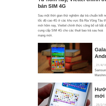
bán SIM 4G
Sau một thời gian thử nghiệm đại trà chuẩn kết n
tốc độ cao 4G ở các khu vực Bà Rịa Vũng Tàu th
mới hôm nay, Viettel chính thức công bố sẽ bắt 
cung cấp SIM 4G cho các thuê bao trả sau hoà
mạng mới.
Gala
Andr
, 21/4/1
Samsung
Marshma
Hướn
mới
, 25/2/1