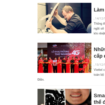
Làm 
,
14/12/
Thông th
ngột sẽ 
khi nhiệ
Nhữn
cấp 
,
13/12/
Viettel 
toàn bộ
Điền.
Smar
thể 