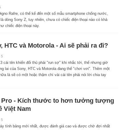
5
igno Rafre, có thể kể đến một số mẫu smartphone chống nước,
 là dòng Sony Z, tuy nhiên, chưa có chiếc điện thoại nào có khả
 chiếc điện thoại này.
, HTC và Motorola - Ai sẽ phải ra đi?
15
3 cái tên khiến đối thủ phải "run sợ" khi nhắc tới, thế nhưng giờ
ng lai của Sony, HTC và Motorola đang thế "chơi vơi". Thêm một
nữa là sẽ có một hoặc thậm chí vài cái tên phải nói lời chia tay
 Pro - Kích thước to hơn tưởng tượng
ề Việt Nam
15
áy tính bảng mới nhất, được đánh giá cao và được chờ đợi nhất