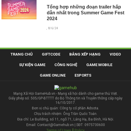
Tổng hợp những đoạn trailer hấp
dẫn nhất trong Summer Game Fest
2024
, 8/6/24
TRANG CHỦ
GIFTCODE
BẢNG XẾP HẠNG
VIDEO
SỰ KIỆN GAME
CÔNG NGHỆ
GAME MOBILE
GAME ONLINE
ESPORTS
Mạng Xã Hội GameHub.vn - Mạng xã hội dành cho game thủ Việt.
Giấy phép số: 505/GP-BTTTT do Bộ Thông tin và Truyền thông cấp ngày
16/10/2017.
Đơn vị chủ quản: Công ty cổ phần Adsota.
Chịu trách nhiệm: Ông Trần Quốc Toản.
Địa chỉ: Le Building, số 11, ngõ 71, Láng Hạ, Ba Đình, Hà Nội.
Email: Contact@Gamehub.vn | SĐT: 0975730600
|
Terms of Uses
Policy