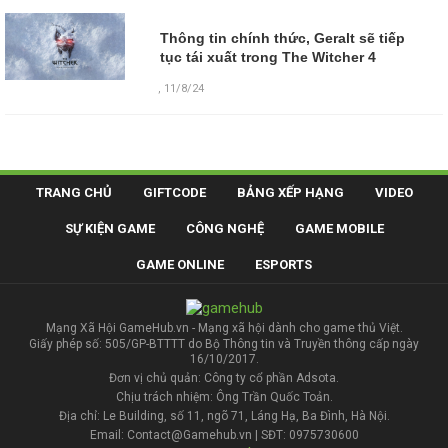
Thông tin chính thức, Geralt sẽ tiếp
tục tái xuất trong The Witcher 4
,
11/8/24
TRANG CHỦ
GIFTCODE
BẢNG XẾP HẠNG
VIDEO
SỰ KIỆN GAME
CÔNG NGHỆ
GAME MOBILE
GAME ONLINE
ESPORTS
Mạng Xã Hội GameHub.vn - Mạng xã hội dành cho game thủ Việt.
Giấy phép số: 505/GP-BTTTT do Bộ Thông tin và Truyền thông cấp ngày
16/10/2017.
Đơn vị chủ quản: Công ty cổ phần Adsota.
Chịu trách nhiệm: Ông Trần Quốc Toản.
Địa chỉ: Le Building, số 11, ngõ 71, Láng Hạ, Ba Đình, Hà Nội.
Email: Contact@Gamehub.vn | SĐT: 0975730600