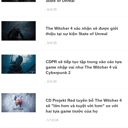
State of Unreal
,
4/6/25
The Witcher 4 xác nhận sẽ được giới
thiệu tại sự kiện State of Unreal
,
3/6/25
CDPR sẽ tiếp tục tập trung vào các tựa
game nhập vai như The Witcher 4 và
Cyberpunk 2
,
2/6/25
CD Projekt Red tuyên bố The Witcher 4
sẽ "lớn hơn và tuyệt vời hơn" so với
hai tựa game trước của họ
,
1/12/24