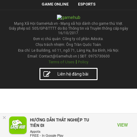
GAME ONLINE
ESPORTS
Mạng Xã Hội GameHub.vn - Mạng xã hội dành cho game thủ Việt.
Giấy phép số: 505/GP-BTTTT do Bộ Thông tin và Truyền thông cấp ngày
16/10/2017.
Đơn vị chủ quản: Công ty cổ phần Adsota.
Chịu trách nhiệm: Ông Trần Quốc Toản.
Địa chỉ: Le Building, số 11, ngõ 71, Láng Hạ, Ba Đình, Hà Nội.
Email: Contact@Gamehub.vn | SĐT: 0975730600
|
Terms of Uses
Policy
Liên hệ đăng bài
×
HƯỚNG DẪN THẤT NGHIỆP TU
VIEW
TIÊN ĐI
Appota
FREE - In Google Play