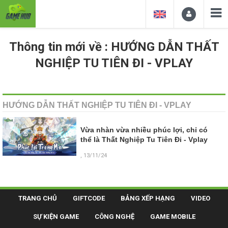
Thông tin mới về : HƯỚNG DẪN THẤT
NGHIỆP TU TIÊN ĐI - VPLAY
HƯỚNG DẪN THẤT NGHIỆP TU TIÊN ĐI - VPLAY
Vừa nhàn vừa nhiều phúc lợi, chỉ có
thể là Thất Nghiệp Tu Tiên Đi - Vplay
, 13/11/24
TRANG CHỦ
GIFTCODE
BẢNG XẾP HẠNG
VIDEO
SỰ KIỆN GAME
CÔNG NGHỆ
GAME MOBILE