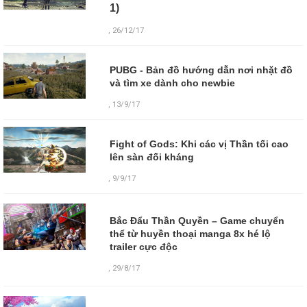
1)
, 26/12/17
PUBG - Bản đồ hướng dẫn nơi nhặt đồ
và tìm xe dành cho newbie
, 13/9/17
Fight of Gods: Khi các vị Thần tối cao
lên sàn đối kháng
, 9/9/17
Bắc Đẩu Thần Quyền – Game chuyển
thể từ huyền thoại manga 8x hé lộ
trailer cực độc
,
29/8/17