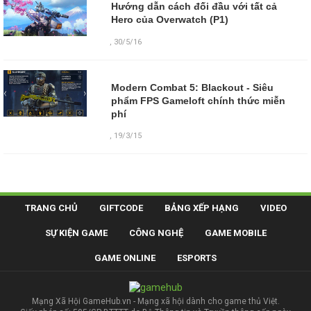
Hướng dẫn cách đối đầu với tất cả
Hero của Overwatch (P1)
,
30/5/16
Modern Combat 5: Blackout - Siêu
phẩm FPS Gameloft chính thức miễn
phí
,
19/3/15
TRANG CHỦ
GIFTCODE
BẢNG XẾP HẠNG
VIDEO
SỰ KIỆN GAME
CÔNG NGHỆ
GAME MOBILE
GAME ONLINE
ESPORTS
Mạng Xã Hội GameHub.vn - Mạng xã hội dành cho game thủ Việt.