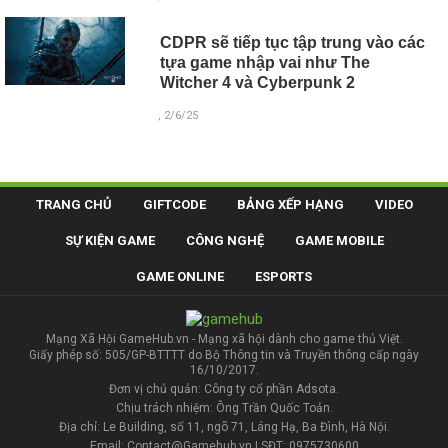
CDPR sẽ tiếp tục tập trung vào các
tựa game nhập vai như The
Witcher 4 và Cyberpunk 2
, 2/6/25
TRANG CHỦ
GIFTCODE
BẢNG XẾP HẠNG
VIDEO
SỰ KIỆN GAME
CÔNG NGHỆ
GAME MOBILE
GAME ONLINE
ESPORTS
Mạng Xã Hội GameHub.vn - Mạng xã hội dành cho game thủ Việt.
Giấy phép số: 505/GP-BTTTT do Bộ Thông tin và Truyền thông cấp ngày
16/10/2017.
Đơn vị chủ quản: Công ty cổ phần Adsota.
Chịu trách nhiệm: Ông Trần Quốc Toản.
Địa chỉ: Le Building, số 11, ngõ 71, Láng Hạ, Ba Đình, Hà Nội.
Email: Contact@Gamehub.vn | SĐT: 0975730600