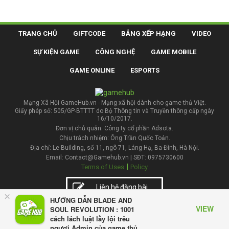
TRANG CHỦ
GIFTCODE
BẢNG XẾP HẠNG
VIDEO
SỰ KIỆN GAME
CÔNG NGHỆ
GAME MOBILE
GAME ONLINE
ESPORTS
Mạng Xã Hội GameHub.vn - Mạng xã hội dành cho game thủ Việt.
Giấy phép số: 505/GP-BTTTT do Bộ Thông tin và Truyền thông cấp ngày
16/10/2017.
Đơn vị chủ quản: Công ty cổ phần Adsota.
Chịu trách nhiệm: Ông Trần Quốc Toản.
Địa chỉ: Le Building, số 11, ngõ 71, Láng Hạ, Ba Đình, Hà Nội.
Email: Contact@Gamehub.vn | SĐT: 0975730600
|
Terms of Uses
Policy
Liên hệ đăng bài
×
HƯỚNG DẪN BLADE AND
VIEW
SOUL REVOLUTION : 1001
cách lách luật lầy lội trêu
ngươi Admin của game thủ