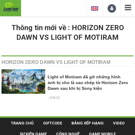
Thông tin mới về : HORIZON ZERO
DAWN VS LIGHT OF MOTIRAM
HORIZON ZERO DAWN VS LIGHT OF MOTIRAM
Light of Motiram đã gỡ những hình
ảnh bị cho là sao chép từ Horizon Zero
Dawn sau khi bị Sony kiện
, 9/8/25
TRANG CHỦ
GIFTCODE
BẢNG XẾP HẠNG
VIDEO
SỰ KIỆN GAME
CÔNG NGHỆ
GAME MOBILE