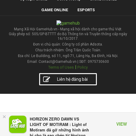
GAME ONLINE
ESPORTS
Mạng Xã Hội GameHub.vn - Mạng xã hội dành cho game thủ Việt.
Giấy phép số: 505/GP-BTTTT do Bộ Thông tin và Truyền thông cấp ngày
16/10/2017.
Đơn vị chủ quản: Công ty cổ phần Adsota.
Chịu trách nhiệm: Ông Trần Quốc Toản.
Địa chỉ: Le Building, số 11, ngõ 71, Láng Hạ, Ba Đình, Hà Nội.
Email: Contact@Gamehub.vn | SĐT: 0975730600
|
Terms of Uses
Policy
Liên hệ đăng bài
×
HORIZON ZERO DAWN VS
VIEW
LIGHT OF MOTIRAM : Light of
Motiram đã gỡ những hình ảnh
bị cho là sao chép từ Horizon