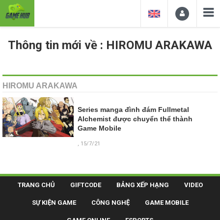
Thông tin mới về : HIROMU ARAKAWA
HIROMU ARAKAWA
Series manga đình đám Fullmetal
Alchemist được chuyển thể thành
Game Mobile
, 15/7/21
TRANG CHỦ
GIFTCODE
BẢNG XẾP HẠNG
VIDEO
SỰ KIỆN GAME
CÔNG NGHỆ
GAME MOBILE