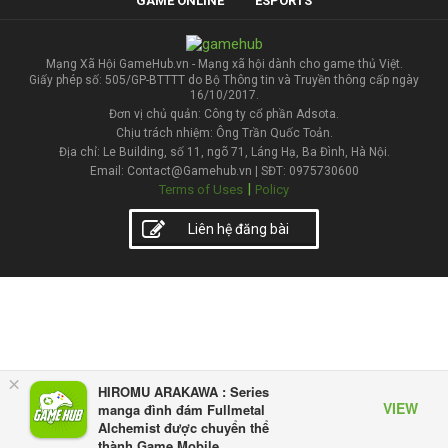
GAME ONLINE
ESPORTS
Mạng Xã Hội GameHub.vn - Mạng xã hội dành cho game thủ Việt.
Giấy phép số: 505/GP-BTTTT do Bộ Thông tin và Truyền thông cấp ngày
16/10/2017.
Đơn vị chủ quản: Công ty cổ phần Adsota.
Chịu trách nhiệm: Ông Trần Quốc Toản.
Địa chỉ: Le Building, số 11, ngõ 71, Láng Hạ, Ba Đình, Hà Nội.
Email: Contact@Gamehub.vn | SĐT: 0975730600
|
Terms of Uses
Policy
Liên hệ đăng bài
×
HIROMU ARAKAWA : Series
VIEW
manga đình đám Fullmetal
Alchemist được chuyển thể
thành Game Mobile