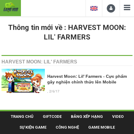
Thông tin mới về : HARVEST MOON:
LIL' FARMERS
HARVEST MOON: LIL' FARMERS
Harvest Moon: Lil' Farmers - Cực phẩm
gây nghiện chính thức lên Mobile
, 2/6/17
TRANG CHỦ
GIFTCODE
BẢNG XẾP HẠNG
VIDEO
SỰ KIỆN GAME
CÔNG NGHỆ
GAME MOBILE