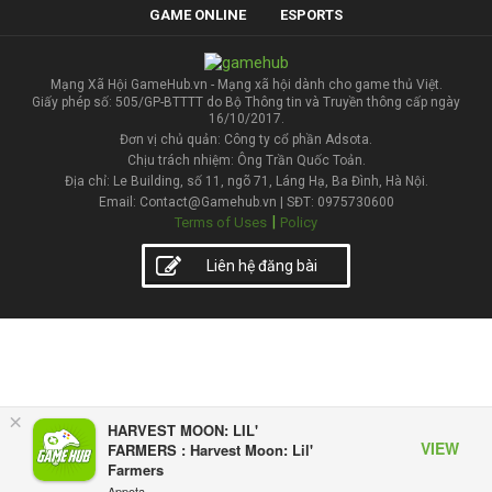
GAME ONLINE
ESPORTS
Mạng Xã Hội GameHub.vn - Mạng xã hội dành cho game thủ Việt.
Giấy phép số: 505/GP-BTTTT do Bộ Thông tin và Truyền thông cấp ngày
16/10/2017.
Đơn vị chủ quản: Công ty cổ phần Adsota.
Chịu trách nhiệm: Ông Trần Quốc Toản.
Địa chỉ: Le Building, số 11, ngõ 71, Láng Hạ, Ba Đình, Hà Nội.
Email: Contact@Gamehub.vn | SĐT: 0975730600
|
Terms of Uses
Policy
Liên hệ đăng bài
×
HARVEST MOON: LIL'
VIEW
FARMERS : Harvest Moon: Lil'
Farmers
Appota