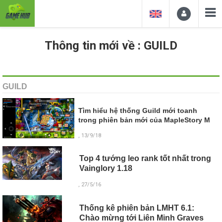
Thông tin mới về : GUILD
GUILD
Tìm hiểu hệ thống Guild mới toanh
trong phiên bản mới của MapleStory M
, 13/9/18
Top 4 tướng leo rank tốt nhất trong
Vainglory 1.18
, 27/5/16
Thống kê phiên bản LMHT 6.1:
Chào mừng tới Liên Minh Graves