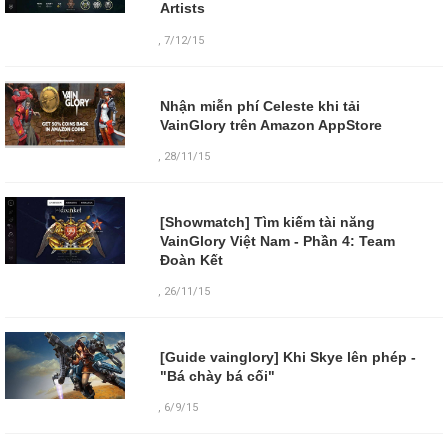
Artists
,
7/12/15
Nhận miễn phí Celeste khi tải
VainGlory trên Amazon AppStore
,
28/11/15
[Showmatch] Tìm kiếm tài năng
VainGlory Việt Nam - Phần 4: Team
Đoàn Kết
,
26/11/15
[Guide vainglory] Khi Skye lên phép -
"Bá chày bá cối"
,
6/9/15