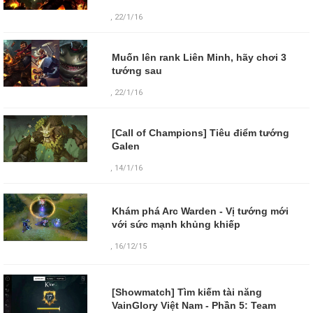
, 22/1/16
Muốn lên rank Liên Minh, hãy chơi 3
tướng sau
, 22/1/16
[Call of Champions] Tiêu điểm tướng
Galen
, 14/1/16
Khám phá Arc Warden - Vị tướng mới
với sức mạnh khủng khiếp
,
16/12/15
[Showmatch] Tìm kiếm tài năng
VainGlory Việt Nam - Phần 5: Team