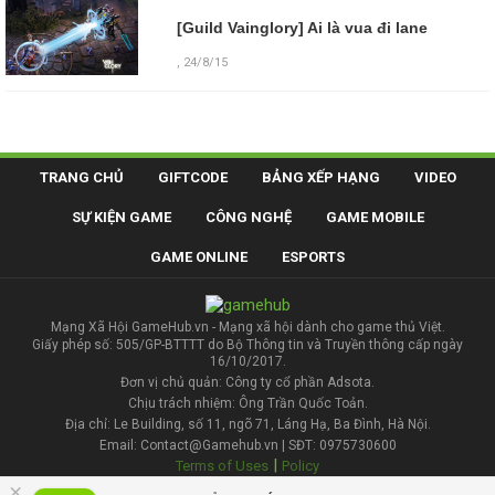
[Guild Vainglory] Ai là vua đi lane
,
24/8/15
TRANG CHỦ
GIFTCODE
BẢNG XẾP HẠNG
VIDEO
SỰ KIỆN GAME
CÔNG NGHỆ
GAME MOBILE
GAME ONLINE
ESPORTS
Mạng Xã Hội GameHub.vn - Mạng xã hội dành cho game thủ Việt.
Giấy phép số: 505/GP-BTTTT do Bộ Thông tin và Truyền thông cấp ngày
16/10/2017.
Đơn vị chủ quản: Công ty cổ phần Adsota.
Chịu trách nhiệm: Ông Trần Quốc Toản.
Địa chỉ: Le Building, số 11, ngõ 71, Láng Hạ, Ba Đình, Hà Nội.
Email: Contact@Gamehub.vn | SĐT: 0975730600
|
Terms of Uses
Policy
×