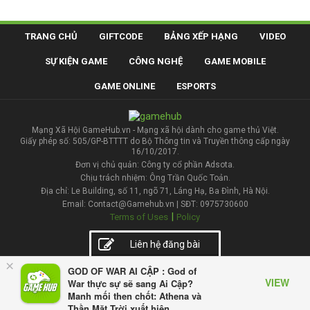
TRANG CHỦ
GIFTCODE
BẢNG XẾP HẠNG
VIDEO
SỰ KIỆN GAME
CÔNG NGHỆ
GAME MOBILE
GAME ONLINE
ESPORTS
Mạng Xã Hội GameHub.vn - Mạng xã hội dành cho game thủ Việt.
Giấy phép số: 505/GP-BTTTT do Bộ Thông tin và Truyền thông cấp ngày
16/10/2017.
Đơn vị chủ quản: Công ty cổ phần Adsota.
Chịu trách nhiệm: Ông Trần Quốc Toản.
Địa chỉ: Le Building, số 11, ngõ 71, Láng Hạ, Ba Đình, Hà Nội.
Email: Contact@Gamehub.vn | SĐT: 0975730600
|
Terms of Uses
Policy
Liên hệ đăng bài
×
GOD OF WAR AI CẬP : God of
VIEW
War thực sự sẽ sang Ai Cập?
Manh mối then chốt: Athena và
Thần Mặt Trời xuất hiện