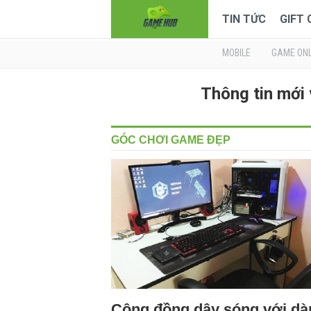
TIN TỨC
GIFT
MOBILE
GAME ONL
Thông tin mới
GÓC CHƠI GAME ĐẸP
Cộng đồng dậy sóng với dà