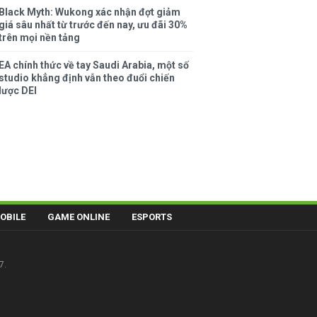
Black Myth: Wukong xác nhận đợt giảm
giá sâu nhất từ trước đến nay, ưu đãi 30%
trên mọi nền tảng
EA chính thức về tay Saudi Arabia, một số
studio khẳng định vẫn theo đuổi chiến
lược DEI
OBILE
GAME ONLINE
ESPORTS
7.