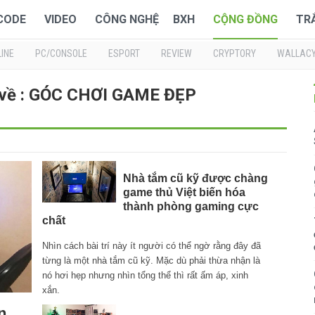
 CODE
VIDEO
CÔNG NGHỆ
BXH
CỘNG ĐỒNG
TR
INE
PC/CONSOLE
ESPORT
REVIEW
CRYPTORY
WALLAC
 về : GÓC CHƠI GAME ĐẸP
Nhà tắm cũ kỹ được chàng
game thủ Việt biến hóa
thành phòng gaming cực
chất
Nhìn cách bài trí này ít người có thể ngờ rằng đây đã
từng là một nhà tắm cũ kỹ. Mặc dù phải thừa nhận là
nó hơi hẹp nhưng nhìn tổng thể thì rất ấm áp, xinh
xắn.
n