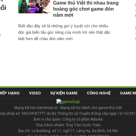
Game thủ Việt thi nhau trang
ổi
hoàng góc chơi game đón
năm mới
Biết đâu đây sẽ là những gợi ý tuyệt vời cho nhiều
độc giả biến tấu góc riêng của mình trở nên thật đặc
c
biệt hơn để chào đón năm mới.
XẾP HẠNG
VIDEO
SỰ KIỆN GAME
CÔNG NGHỆ
GAME M
Mạng Xã Hội GameHub.vn - Mạng xã hội dành cho game thủ Việt.
Giấy phép số: 505/GP-BTTTT do Bộ Thông tin và Truyền thông cấp ngày 16/10/201
Đơn vị chủ quản: Công ty cổ phần Adsota.
Chịu trách nhiệm: Ông Trần Quốc Toản.
Địa chỉ: Le Building, số 11, ngõ 71, Láng Hạ, Ba Đình, Hà Nội.