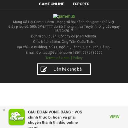
GAME ONLINE
ESPORTS
Mạng Xã Hội GameHub.vn - Mạng xã hội dành cho game thủ Việt.
Giấy phép số: 505/GP-BTTTT do Bộ Thông tin và Truyền thông cấp ngày
16/10/2017.
Đơn vị chủ quản: Công ty cổ phần Adsota.
Chịu trách nhiệm: Ông Trần Quốc Toản.
Địa chỉ: Le Building, số 11, ngõ 71, Láng Hạ, Ba Đình, Hà Nội.
Email: Contact@Gamehub.vn | SĐT: 0975730600
|
Terms of Uses
Policy
Liên hệ đăng bài
×
GIAI ĐOẠN VÒNG BẢNG : VCS
VIEW
chính thức bị hoãn và phải
chuyển thành thi đấu online
Appota