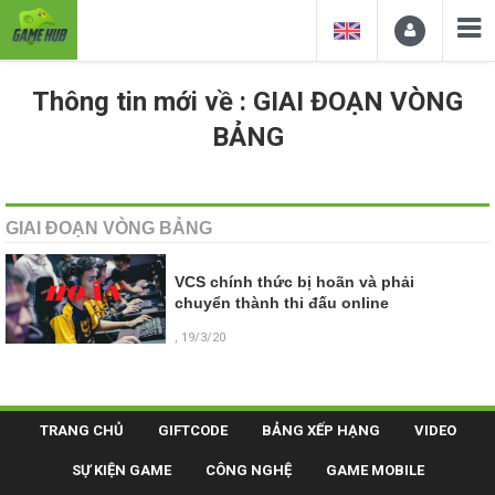
Thông tin mới về : GIAI ĐOẠN VÒNG
BẢNG
GIAI ĐOẠN VÒNG BẢNG
VCS chính thức bị hoãn và phải
chuyển thành thi đấu online
, 19/3/20
TRANG CHỦ
GIFTCODE
BẢNG XẾP HẠNG
VIDEO
SỰ KIỆN GAME
CÔNG NGHỆ
GAME MOBILE