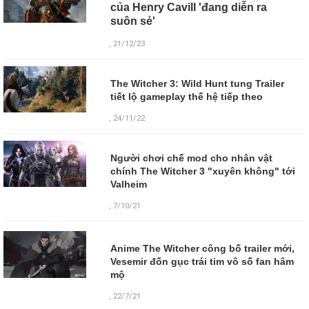
của Henry Cavill 'đang diễn ra
suôn sẻ'
, 21/12/23
The Witcher 3: Wild Hunt tung Trailer
tiết lộ gameplay thế hệ tiếp theo
, 24/11/22
Người chơi chế mod cho nhân vật
chính The Witcher 3 "xuyên không" tới
Valheim
, 7/10/21
Anime The Witcher công bố trailer mới,
Vesemir đốn gục trái tim vô số fan hâm
mộ
,
22/7/21