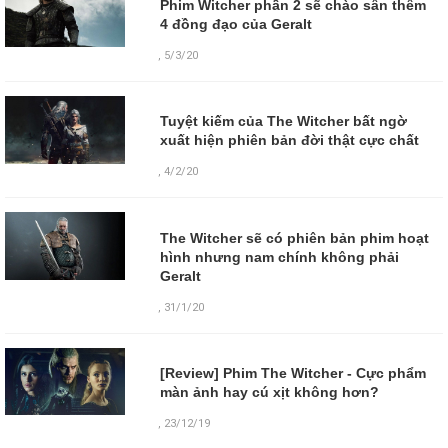
Phim Witcher phần 2 sẽ chào sân thêm
4 đồng đạo của Geralt
,
5/3/20
Tuyệt kiếm của The Witcher bất ngờ
xuất hiện phiên bản đời thật cực chất
,
4/2/20
The Witcher sẽ có phiên bản phim hoạt
hình nhưng nam chính không phải
Geralt
,
31/1/20
[Review] Phim The Witcher - Cực phẩm
màn ảnh hay cú xịt không hơn?
,
23/12/19