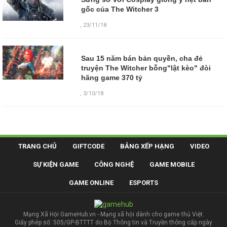
gốc của The Witcher 3
,
23/11/18
Sau 15 năm bán bản quyền, cha đẻ
truyện The Witcher bỗng"lật kèo" đòi
hãng game 370 tỷ
,
3/10/18
TRANG CHỦ
GIFTCODE
BẢNG XẾP HẠNG
VIDEO
SỰ KIỆN GAME
CÔNG NGHỆ
GAME MOBILE
GAME ONLINE
ESPORTS
Mạng Xã Hội GameHub.vn - Mạng xã hội dành cho game thủ Việt.
Giấy phép số: 505/GP-BTTTT do Bộ Thông tin và Truyền thông cấp ngày