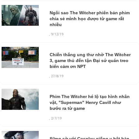
Ngôi sao The Witcher phiên bản phim
chia sẻ mình học được từ game rất
nhiều
,
9/12/19
Chiến thắng ung thư nhờ The Witcher
3, game thủ đến tận Đại sứ quán treo
biển cảm ơn NPT
,
27/8/19
Phim The Witcher hé lộ tạo hình nhân
vật, "Superman" Henry Cavill như
bước ra từ game
,
2/7/19
Sững sờ với Cosplay giống y hệt bản