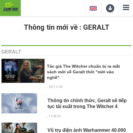
Thông tin mới về : GERALT
GERALT
Tác giả The Witcher chuẩn bị ra mắt
sách mới về Geralt thời "mới vào
nghề"
, 25/11/24
Thông tin chính thức, Geralt sẽ tiếp
tục tái xuất trong The Witcher 4
, 11/8/24
Vũ trụ điện ảnh Warhammer 40.000