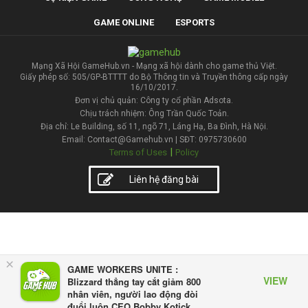
GAME ONLINE
ESPORTS
Mạng Xã Hội GameHub.vn - Mạng xã hội dành cho game thủ Việt.
Giấy phép số: 505/GP-BTTTT do Bộ Thông tin và Truyền thông cấp ngày
16/10/2017.
Đơn vị chủ quản: Công ty cổ phần Adsota.
Chịu trách nhiệm: Ông Trần Quốc Toản.
Địa chỉ: Le Building, số 11, ngõ 71, Láng Hạ, Ba Đình, Hà Nội.
Email: Contact@Gamehub.vn | SĐT: 0975730600
|
Terms of Uses
Policy
Liên hệ đăng bài
×
GAME WORKERS UNITE :
VIEW
Blizzard thẳng tay cắt giảm 800
nhân viên, người lao động đòi
đuổi luôn CEO Bobby Kotick