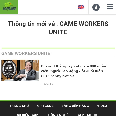
Thông tin mới về : GAME WORKERS
UNITE
GAME WORKERS UNITE
Blizzard thẳng tay cắt giảm 800 nhân
viên, người lao động đòi đuổi luôn
CEO Bobby Kotick
, 15/2/19
TRANG CHỦ
GIFTCODE
BẢNG XẾP HẠNG
VIDEO
SỰ KIỆN GAME
CÔNG NGHỆ
GAME MOBILE