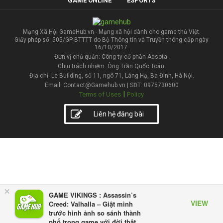
GAME ONLINE
ESPORTS
Mạng Xã Hội GameHub.vn - Mạng xã hội dành cho game thủ Việt.
Giấy phép số: 505/GP-BTTTT do Bộ Thông tin và Truyền thông cấp ngày
16/10/2017.
Đơn vị chủ quản: Công ty cổ phần Adsota.
Chịu trách nhiệm: Ông Trần Quốc Toản.
Địa chỉ: Le Building, số 11, ngõ 71, Láng Hạ, Ba Đình, Hà Nội.
Email: Contact@Gamehub.vn | SĐT: 0975730600
|
Terms of Uses
Policy
Liên hệ đăng bài
×
GAME VIKINGS : Assassin’s
VIEW
Creed: Valhalla – Giật mình
trước hình ảnh so sánh thành
phố trong game với đời thật