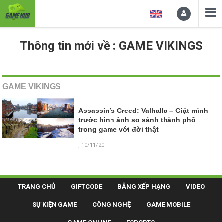
Thông tin mới về : GAME VIKINGS
GAME VIKINGS
Assassin’s Creed: Valhalla – Giật mình
trước hình ảnh so sánh thành phố
trong game với đời thật
, 10/11/20
TRANG CHỦ
GIFTCODE
BẢNG XẾP HẠNG
VIDEO
SỰ KIỆN GAME
CÔNG NGHỆ
GAME MOBILE