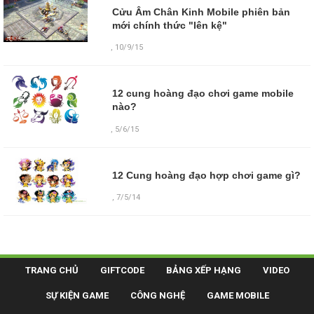
Cửu Âm Chân Kinh Mobile phiên bản
mới chính thức "lên kệ"
,
10/9/15
12 cung hoàng đạo chơi game mobile
nào?
,
5/6/15
12 Cung hoàng đạo hợp chơi game gì?
,
7/5/14
TRANG CHỦ
GIFTCODE
BẢNG XẾP HẠNG
VIDEO
SỰ KIỆN GAME
CÔNG NGHỆ
GAME MOBILE