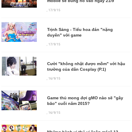
mobile sẽ bùng nổ vào ngày 21/9
,
17/9/15
Trịnh Sảng - Tiểu hoa đán "nặng
duyên" với game
,
17/9/15
Cười "không nhặt được mồm" với hậu
trường của dân Cosplay (P.1)
,
16/9/15
Game thủ mong đợi gMO nào sẽ "gây
bão" cuối năm 2015?
,
16/9/15