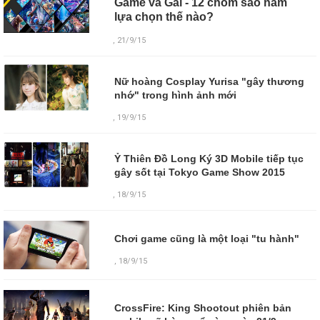
Game và Gái - 12 chòm sao nam
lựa chọn thế nào?
, 21/9/15
Nữ hoàng Cosplay Yurisa "gây thương
nhớ" trong hình ảnh mới
, 19/9/15
Ỷ Thiên Đồ Long Ký 3D Mobile tiếp tục
gây sốt tại Tokyo Game Show 2015
, 18/9/15
Chơi game cũng là một loại "tu hành"
,
18/9/15
CrossFire: King Shootout phiên bản