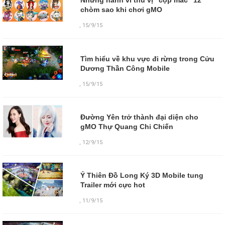
Những hành vi thú vị "cộp mác" 12
chòm sao khi chơi gMO
,
15/9/15
Tìm hiểu về khu vực đi rừng trong Cửu
Dương Thần Công Mobile
,
15/9/15
Đường Yên trở thành đại diện cho
gMO Thự Quang Chi Chiến
,
12/9/15
Ỷ Thiên Đồ Long Ký 3D Mobile tung
Trailer mới cực hot
,
11/9/15