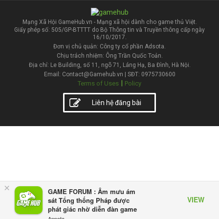
Mạng Xã Hội GameHub.vn - Mạng xã hội dành cho game thủ Việt.
Giấy phép số: 505/GP-BTTTT do Bộ Thông tin và Truyền thông cấp ngày
16/10/2017.
Đơn vị chủ quản: Công ty cổ phần Adsota.
Chịu trách nhiệm: Ông Trần Quốc Toản.
Địa chỉ: Le Building, số 11, ngõ 71, Láng Hạ, Ba Đình, Hà Nội.
Email: Contact@Gamehub.vn | SĐT: 0975730600
|
Terms of Uses
Policy
Liên hệ đăng bài
×
GAME FORUM : Âm mưu ám
VIEW
sát Tổng thống Pháp được
phát giác nhờ diễn đàn game
Appota