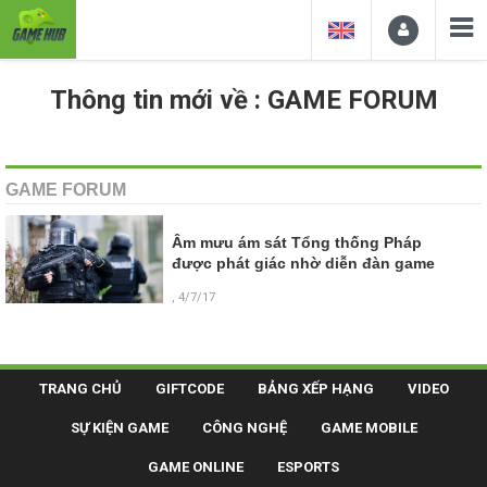
Thông tin mới về : GAME FORUM
GAME FORUM
Âm mưu ám sát Tổng thống Pháp
được phát giác nhờ diễn đàn game
, 4/7/17
TRANG CHỦ
GIFTCODE
BẢNG XẾP HẠNG
VIDEO
SỰ KIỆN GAME
CÔNG NGHỆ
GAME MOBILE
GAME ONLINE
ESPORTS