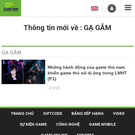
Thông tin mới về : GẠ GẪM
GẠ GẪM
Những hành động của game thủ nam
khiến game thủ nữ dị ứng trong LMHT
(P.1)
, 2/3/20
TRANG CHỦ
GIFTCODE
BẢNG XẾP HẠNG
VIDEO
SỰ KIỆN GAME
CÔNG NGHỆ
GAME MOBILE