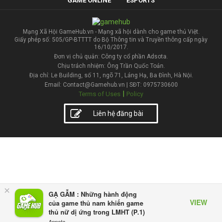
GAME ONLINE
ESPORTS
Mạng Xã Hội GameHub.vn - Mạng xã hội dành cho game thủ Việt.
Giấy phép số: 505/GP-BTTTT do Bộ Thông tin và Truyền thông cấp ngày
16/10/2017.
Đơn vị chủ quản: Công ty cổ phần Adsota.
Chịu trách nhiệm: Ông Trần Quốc Toản.
Địa chỉ: Le Building, số 11, ngõ 71, Láng Hạ, Ba Đình, Hà Nội.
Email: Contact@Gamehub.vn | SĐT: 0975730600
|
Terms of Uses
Policy
Liên hệ đăng bài
×
GẠ GẪM : Những hành động
VIEW
của game thủ nam khiến game
thủ nữ dị ứng trong LMHT (P.1)
Appota