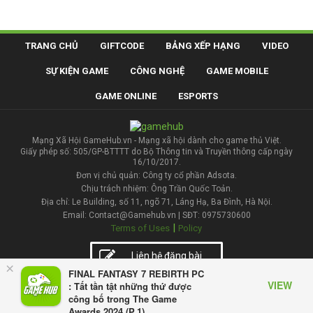
TRANG CHỦ
GIFTCODE
BẢNG XẾP HẠNG
VIDEO
SỰ KIỆN GAME
CÔNG NGHỆ
GAME MOBILE
GAME ONLINE
ESPORTS
Mạng Xã Hội GameHub.vn - Mạng xã hội dành cho game thủ Việt.
Giấy phép số: 505/GP-BTTTT do Bộ Thông tin và Truyền thông cấp ngày
16/10/2017.
Đơn vị chủ quản: Công ty cổ phần Adsota.
Chịu trách nhiệm: Ông Trần Quốc Toản.
Địa chỉ: Le Building, số 11, ngõ 71, Láng Hạ, Ba Đình, Hà Nội.
Email: Contact@Gamehub.vn | SĐT: 0975730600
|
Terms of Uses
Policy
Liên hệ đăng bài
×
FINAL FANTASY 7 REBIRTH PC
VIEW
: Tất tần tật những thứ được
công bố trong The Game
Awards 2024 (P.1)