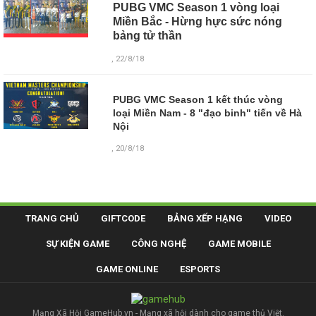
PUBG VMC Season 1 vòng loại
Miền Bắc - Hừng hực sức nóng
bảng tử thần
, 22/8/18
PUBG VMC Season 1 kết thúc vòng
loại Miền Nam - 8 "đạo binh" tiến về Hà
Nội
, 20/8/18
TRANG CHỦ
GIFTCODE
BẢNG XẾP HẠNG
VIDEO
SỰ KIỆN GAME
CÔNG NGHỆ
GAME MOBILE
GAME ONLINE
ESPORTS
Mạng Xã Hội GameHub.vn - Mạng xã hội dành cho game thủ Việt.