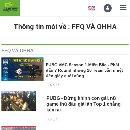
Thông tin mới về : FFQ VÀ OHHA
FFQ VÀ OHHA
PUBG VMC Season 1 Miền Bắc - Phải
đấu 7 Round nhưng 20 Team vẫn nhiệt
đến giây cuối cùng
, 24/8/18
PUBG - Đừng khinh con gái, nữ
game thủ đấu giải ăn Top 1 chẳng
kém ai
, 23/8/18