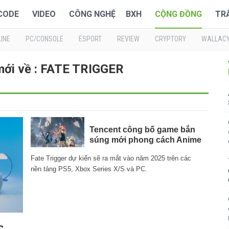
 CODE
VIDEO
CÔNG NGHỆ
BXH
CỘNG ĐỒNG
TR
INE
PC/CONSOLE
ESPORT
REVIEW
CRYPTORY
WALLAC
mới về : FATE TRIGGER
Tencent công bố game bắn
súng mới phong cách Anime
Fate Trigger dự kiến sẽ ra mắt vào năm 2025 trên các
nền tảng PS5, Xbox Series X/S và PC.
c