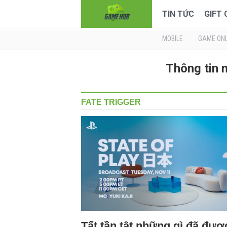
TIN TỨC
GIFT
MOBILE
GAME ONL
Thông tin 
FATE TRIGGER
Tất tần tật những gì đã đượ