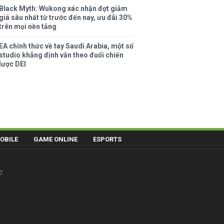
Black Myth: Wukong xác nhận đợt giảm
giá sâu nhất từ trước đến nay, ưu đãi 30%
trên mọi nền tảng
EA chính thức về tay Saudi Arabia, một số
studio khẳng định vẫn theo đuổi chiến
lược DEI
OBILE
GAME ONLINE
ESPORTS
7.