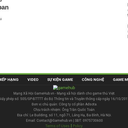
pan
u
XẾP HẠNG
VIDEO
SỰ KIỆN GAME
CÔNG NGHỆ
GAME M
Mạng Xã Hội GameHub.vn - Mạng xã hội dành cho game thủ Việt.
Giấy phép số: 505/GP-BTTTT do Bộ Thông tin và Truyền thông cấp ngày 16/10/201
Đơn vị chủ quản: Công ty cổ phần Adsota.
Chịu trách nhiệm: Ông Trần Quốc Toản.
Địa chỉ: Le Building, số 11, ngõ 71, Láng Hạ, Ba Đình, Hà Nội.
Email: Contact@Gamehub.vn | SĐT: 0975730600
|
Terms of Uses
Policy