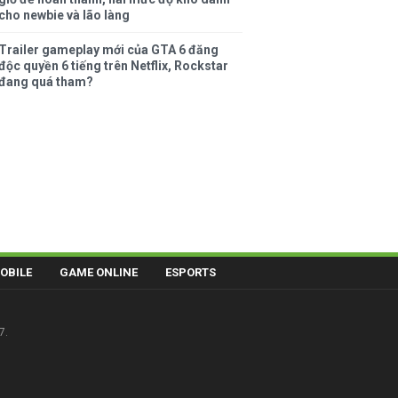
cho newbie và lão làng
Trailer gameplay mới của GTA 6 đăng
độc quyền 6 tiếng trên Netflix, Rockstar
đang quá tham?
OBILE
GAME ONLINE
ESPORTS
7.