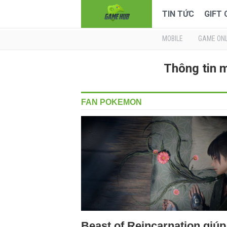
TIN TỨC
GIFT
MOBILE
GAME ONL
Thông tin 
FAN POKEMON
Beast of Reincarnation giúp