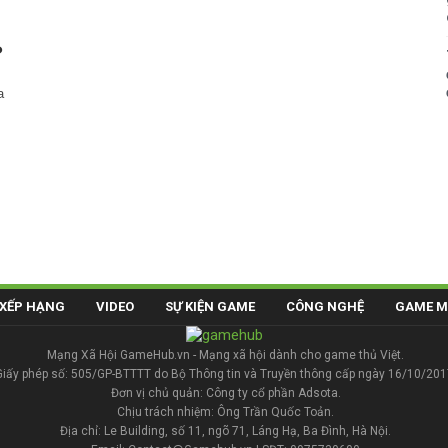
?
a
XẾP HẠNG
VIDEO
SỰ KIỆN GAME
CÔNG NGHỆ
GAME M
Mạng Xã Hội GameHub.vn - Mạng xã hội dành cho game thủ Việt.
Giấy phép số: 505/GP-BTTTT do Bộ Thông tin và Truyền thông cấp ngày 16/10/201
Đơn vị chủ quản: Công ty cổ phần Adsota.
Chịu trách nhiệm: Ông Trần Quốc Toản.
Địa chỉ: Le Building, số 11, ngõ 71, Láng Hạ, Ba Đình, Hà Nội.