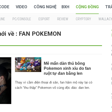
 CODE
VIDEO
CÔNG NGHỆ
BXH
CỘNG ĐỒNG
TR
INE
PC/CONSOLE
ESPORT
REVIEW
CRYPTORY
WALLAC
mới về : FAN POKEMON
Mê mẩn dàn thú bông
Pokemon xinh xỉu do fan
ruột tự đan bằng len
Thay vì cầm điện thoại đi săn, fan hâm mộ này lại có
cách “thu thập” Pokemon vô cùng độc đáo: đan len.