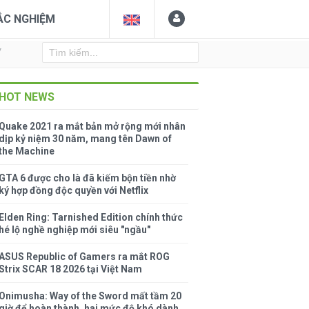
ẮC NGHIỆM
Y
HOT NEWS
Quake 2021 ra mắt bản mở rộng mới nhân
dịp kỷ niệm 30 năm, mang tên Dawn of
the Machine
GTA 6 được cho là đã kiếm bộn tiền nhờ
ký hợp đồng độc quyền với Netflix
Elden Ring: Tarnished Edition chính thức
hé lộ nghề nghiệp mới siêu "ngầu"
ASUS Republic of Gamers ra mắt ROG
Strix SCAR 18 2026 tại Việt Nam
Onimusha: Way of the Sword mất tầm 20
giờ để hoàn thành, hai mức độ khó dành