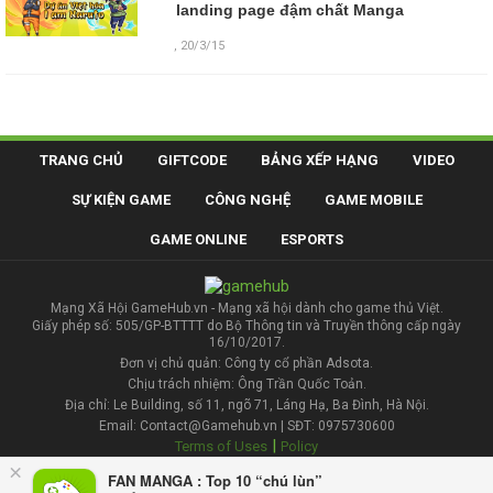
landing page đậm chất Manga
,
20/3/15
TRANG CHỦ
GIFTCODE
BẢNG XẾP HẠNG
VIDEO
SỰ KIỆN GAME
CÔNG NGHỆ
GAME MOBILE
GAME ONLINE
ESPORTS
Mạng Xã Hội GameHub.vn - Mạng xã hội dành cho game thủ Việt.
Giấy phép số: 505/GP-BTTTT do Bộ Thông tin và Truyền thông cấp ngày
16/10/2017.
Đơn vị chủ quản: Công ty cổ phần Adsota.
Chịu trách nhiệm: Ông Trần Quốc Toản.
Địa chỉ: Le Building, số 11, ngõ 71, Láng Hạ, Ba Đình, Hà Nội.
Email: Contact@Gamehub.vn | SĐT: 0975730600
|
Terms of Uses
Policy
×
FAN MANGA : Top 10 “chú lùn”
Liên hệ đăng bài