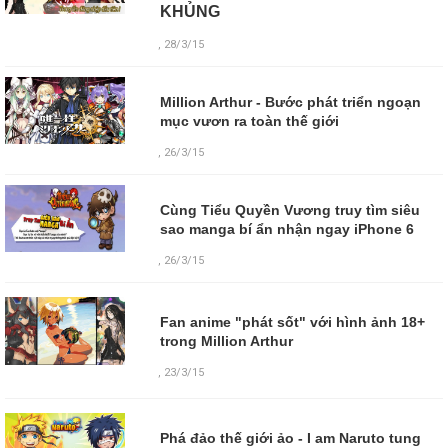
KHỦNG
, 28/3/15
Million Arthur - Bước phát triển ngoạn
mục vươn ra toàn thế giới
, 26/3/15
Cùng Tiểu Quyền Vương truy tìm siêu
sao manga bí ẩn nhận ngay iPhone 6
, 26/3/15
Fan anime "phát sốt" với hình ảnh 18+
trong Million Arthur
,
23/3/15
Phá đảo thế giới ảo - I am Naruto tung