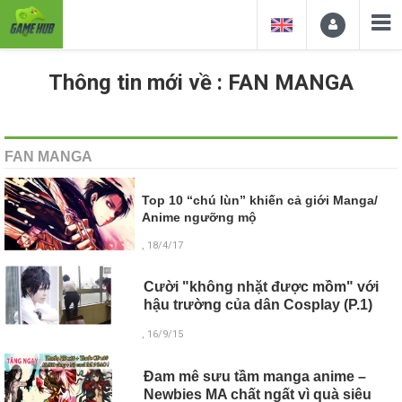
Thông tin mới về : FAN MANGA
FAN MANGA
Top 10 “chú lùn” khiến cả giới Manga/
Anime ngưỡng mộ
, 18/4/17
Cười "không nhặt được mồm" với
hậu trường của dân Cosplay (P.1)
, 16/9/15
Đam mê sưu tầm manga anime –
Newbies MA chất ngất vì quà siêu