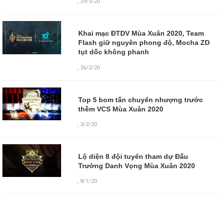
,
29/5/20
Khai mạc ĐTDV Mùa Xuân 2020, Team
Flash giữ nguyên phong độ, Mocha ZD
tụt dốc không phanh
,
26/2/20
Top 5 bom tấn chuyển nhượng trước
thềm VCS Mùa Xuân 2020
,
3/2/20
Lộ diện 8 đội tuyển tham dự Đấu
Trường Danh Vọng Mùa Xuân 2020
,
8/1/20