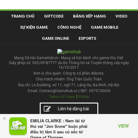
TRANG CHỦ
GIFTCODE
BẢNG XẾP HẠNG
VIDEO
SỰ KIỆN GAME
CÔNG NGHỆ
GAME MOBILE
GAME ONLINE
ESPORTS
Mạng Xã Hội GameHub.vn - Mạng xã hội dành cho game thủ Việt.
Giấy phép số: 505/GP-BTTTT do Bộ Thông tin và Truyền thông cấp ngày
16/10/2017.
Đơn vị chủ quản: Công ty cổ phần Adsota.
Chịu trách nhiệm: Ông Trần Quốc Toản.
Địa chỉ: Le Building, số 11, ngõ 71, Láng Hạ, Ba Đình, Hà Nội.
Email: Contact@Gamehub.vn | SĐT: 0975730600
|
Terms of Uses
Policy
Liên hệ đăng bài
×
EMILIA CLARKE : Nam tài tử
VIEW
thủ vai "Jon Snow" buộc phải
điều trị tâm lí sau cú sốc từ
Game of Thrones