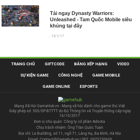
Tải ngay Dynasty Warriors:
Unleashed - Tam Quốc Mobile siêu
khủng tại đây
, 13/1/17
TRANG CHỦ
GIFTCODE
BẢNG XẾP HẠNG
VIDEO
SỰ KIỆN GAME
CÔNG NGHỆ
GAME MOBILE
GAME ONLINE
ESPORTS
Mạng Xã Hội GameHub.vn - Mạng xã hội dành cho game thủ Việt.
Giấy phép số: 505/GP-BTTTT do Bộ Thông tin và Truyền thông cấp ngày
16/10/2017.
Đơn vị chủ quản: Công ty cổ phần Adsota.
Chịu trách nhiệm: Ông Trần Quốc Toản.
Địa chỉ: Le Building, số 11, ngõ 71, Láng Hạ, Ba Đình, Hà Nội.
Email: Contact@Gamehub.vn | SĐT: 0975730600