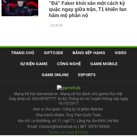
"Đá" Faker khỏi sân một cách kỳ
quặc ngay giữa trận, T1 khiến fan
hâm mộ phẫn nộ
, 24/8/20
TRANG CHỦ
GIFTCODE
BẢNG XẾP HẠNG
VIDEO
SỰ KIỆN GAME
CÔNG NGHỆ
GAME MOBILE
GAME ONLINE
ESPORTS
Mạng Xã Hội GameHub.vn - Mạng xã hội dành cho game thủ Việt.
Giấy phép số: 505/GP-BTTTT do Bộ Thông tin và Truyền thông cấp ngày
16/10/2017.
Đơn vị chủ quản: Công ty cổ phần Adsota.
Chịu trách nhiệm: Ông Trần Quốc Toản.
Địa chỉ: Le Building, số 11, ngõ 71, Láng Hạ, Ba Đình, Hà Nội.
Email: Contact@Gamehub.vn | SĐT: 0975730600
|
Terms of Uses
Policy