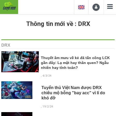
Thông tin mới về : DRX
DRX
Thuyết âm mưu về kẻ đã tấn công LCK
gần đây: Lạ mặt hay thân quen? Ngẫu
nhiên hay tính toán?
, 4/3/24
Tuyển thủ Việt Nam được DRX
chiêu mộ bỗng "bay acc" vì lí do
khó đỡ
, 19/2/24