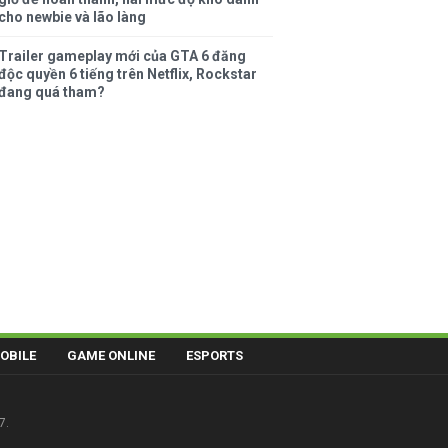
cho newbie và lão làng
Trailer gameplay mới của GTA 6 đăng
độc quyền 6 tiếng trên Netflix, Rockstar
đang quá tham?
OBILE
GAME ONLINE
ESPORTS
7.