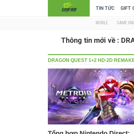
TIN TỨC
GIFT
MOBILE
GAME ONL
Thông tin mới về : 
DRAGON QUEST 1+2 HD-2D REMAK
Tổng hợp Nintendo Direct: