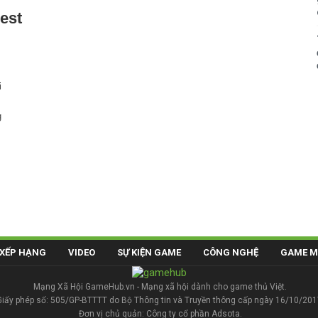
est
i
g
XẾP HẠNG
VIDEO
SỰ KIỆN GAME
CÔNG NGHỆ
GAME M
Mạng Xã Hội GameHub.vn - Mạng xã hội dành cho game thủ Việt.
Giấy phép số: 505/GP-BTTTT do Bộ Thông tin và Truyền thông cấp ngày 16/10/201
Đơn vị chủ quản: Công ty cổ phần Adsota.