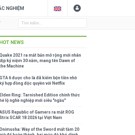
ẮC NGHIỆM
Y
HOT NEWS
Quake 2021 ra mắt bản mở rộng mới nhân
dịp kỷ niệm 30 năm, mang tên Dawn of
the Machine
GTA 6 được cho là đã kiếm bộn tiền nhờ
ký hợp đồng độc quyền với Netflix
Elden Ring: Tarnished Edition chính thức
hé lộ nghề nghiệp mới siêu "ngầu"
ASUS Republic of Gamers ra mắt ROG
Strix SCAR 18 2026 tại Việt Nam
Onimusha: Way of the Sword mất tầm 20
giờ để hoàn thành, hai mức độ khó dành