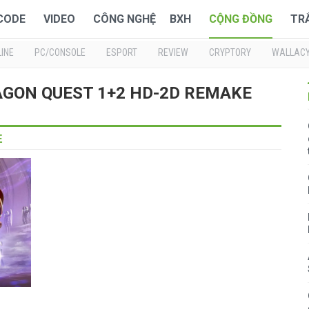
 CODE
VIDEO
CÔNG NGHỆ
BXH
CỘNG ĐỒNG
TR
INE
PC/CONSOLE
ESPORT
REVIEW
CRYPTORY
WALLAC
DRAGON QUEST 1+2 HD-2D REMAKE
E