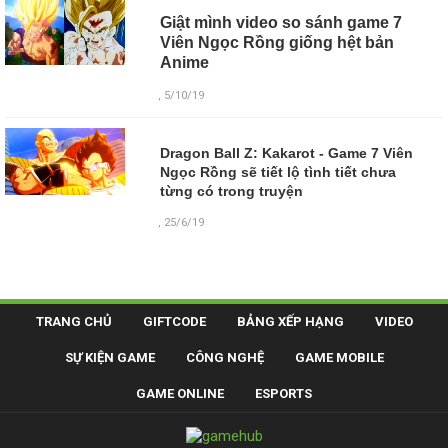
Giật mình video so sánh game 7
Viên Ngọc Rồng giống hệt bản
Anime
, 5/10/19
Dragon Ball Z: Kakarot - Game 7 Viên
Ngọc Rồng sẽ tiết lộ tình tiết chưa
từng có trong truyện
, 25/6/19
TRANG CHỦ
GIFTCODE
BẢNG XẾP HẠNG
VIDEO
SỰ KIỆN GAME
CÔNG NGHỆ
GAME MOBILE
GAME ONLINE
ESPORTS