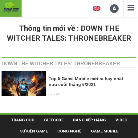
Thông tin mới về : DOWN THE
WITCHER TALES: THRONEBREAKER
DOWN THE WITCHER TALES: THRONEBREAKER
Top 5 Game Mobile mới ra hay nhất
nửa cuối tháng 6/2021
, 29/6/21
TRANG CHỦ
GIFTCODE
BẢNG XẾP HẠNG
VIDEO
SỰ KIỆN GAME
CÔNG NGHỆ
GAME MOBILE