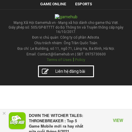
GAME ONLINE
ESPORTS
Mạng Xã Hội GameHub.vn - Mạng xã hội dành cho game thủ Việt.
Giấy phép số: 505/GP-BTTTT do Bộ Thông tin và Truyền thông cấp ngày
16/10/2017.
Đơn vị chủ quản: Công ty cổ phần Adsota.
Chịu trách nhiệm: Ông Trần Quốc Toản.
Địa chỉ: Le Building, số 11, ngõ 71, Láng Hạ, Ba Đình, Hà Nội.
Email: Contact@Gamehub.vn | SĐT: 0975730600
|
Terms of Uses
Policy
Liên hệ đăng bài
×
DOWN THE WITCHER TALES:
VIEW
THRONEBREAKER : Top 5
Game Mobile mới ra hay nhất
nửa cuối tháng 6/2021