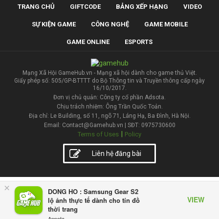
TRANG CHỦ
GIFTCODE
BẢNG XẾP HẠNG
VIDEO
SỰ KIỆN GAME
CÔNG NGHỆ
GAME MOBILE
GAME ONLINE
ESPORTS
Mạng Xã Hội GameHub.vn - Mạng xã hội dành cho game thủ Việt.
Giấy phép số: 505/GP-BTTTT do Bộ Thông tin và Truyền thông cấp ngày
16/10/2017.
Đơn vị chủ quản: Công ty cổ phần Adsota.
Chịu trách nhiệm: Ông Trần Quốc Toản.
Địa chỉ: Le Building, số 11, ngõ 71, Láng Hạ, Ba Đình, Hà Nội.
Email: Contact@Gamehub.vn | SĐT: 0975730600
|
Terms of Uses
Policy
Liên hệ đăng bài
×
DONG HO : Samsung Gear S2
VIEW
lộ ảnh thực tế dành cho tín đồ
thời trang
Appota