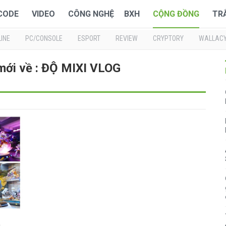
 CODE
VIDEO
CÔNG NGHỆ
BXH
CỘNG ĐỒNG
TR
INE
PC/CONSOLE
ESPORT
REVIEW
CRYPTORY
WALLAC
mới về : ĐỘ MIXI VLOG
h