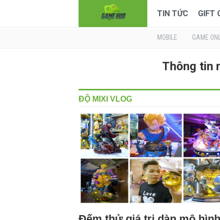
TIN TỨC
GIFT
MOBILE
GAME ONL
Thông tin 
ĐỘ MIXI VLOG
Đếm thử giá trị dàn mô hìn