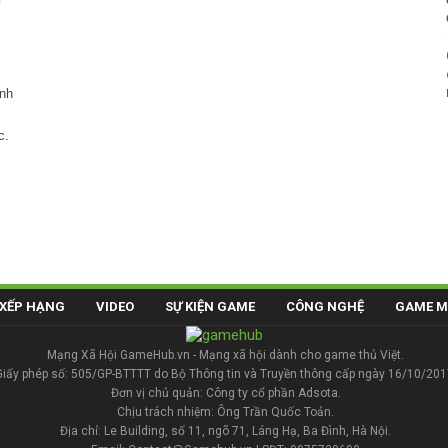
ình
c.
XẾP HẠNG
VIDEO
SỰ KIỆN GAME
CÔNG NGHỆ
GAME M
Mạng Xã Hội GameHub.vn - Mạng xã hội dành cho game thủ Việt.
Giấy phép số: 505/GP-BTTTT do Bộ Thông tin và Truyền thông cấp ngày 16/10/201
Đơn vị chủ quản: Công ty cổ phần Adsota.
Chịu trách nhiệm: Ông Trần Quốc Toản.
Địa chỉ: Le Building, số 11, ngõ 71, Láng Hạ, Ba Đình, Hà Nội.