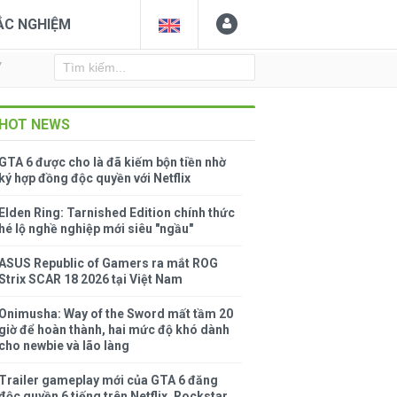
ẮC NGHIỆM
Y
HOT NEWS
GTA 6 được cho là đã kiếm bộn tiền nhờ
ký hợp đồng độc quyền với Netflix
Elden Ring: Tarnished Edition chính thức
hé lộ nghề nghiệp mới siêu "ngầu"
ASUS Republic of Gamers ra mắt ROG
Strix SCAR 18 2026 tại Việt Nam
Onimusha: Way of the Sword mất tầm 20
giờ để hoàn thành, hai mức độ khó dành
cho newbie và lão làng
Trailer gameplay mới của GTA 6 đăng
độc quyền 6 tiếng trên Netflix, Rockstar