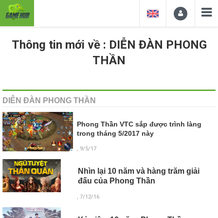
Thông tin mới về : DIỄN ĐÀN PHONG
THẦN
DIỄN ĐÀN PHONG THẦN
Phong Thần VTC sắp được trình làng
trong tháng 5/2017 này
, 9/5/17
Nhìn lại 10 năm và hàng trăm giải
đấu của Phong Thần
, 7/12/16