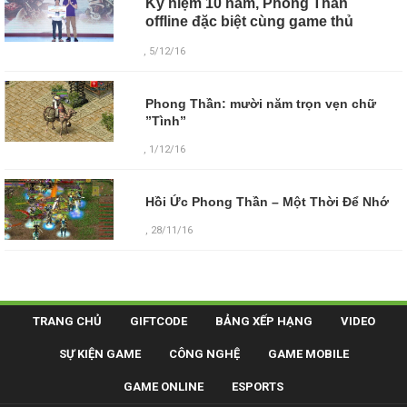
Kỷ niệm 10 năm, Phong Thần
offline đặc biệt cùng game thủ
, 5/12/16
Phong Thần: mười năm trọn vẹn chữ
”Tình”
, 1/12/16
Hồi Ức Phong Thần – Một Thời Để Nhớ
, 28/11/16
TRANG CHỦ
GIFTCODE
BẢNG XẾP HẠNG
VIDEO
SỰ KIỆN GAME
CÔNG NGHỆ
GAME MOBILE
GAME ONLINE
ESPORTS