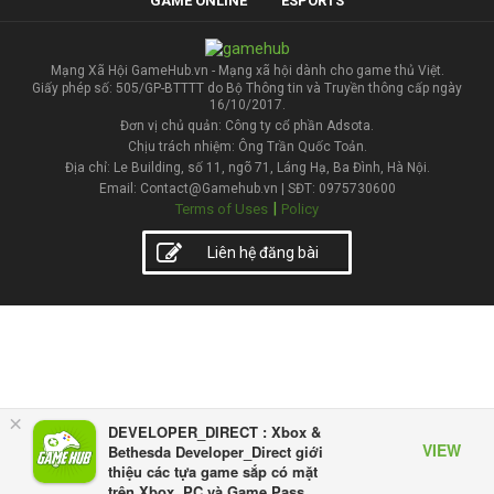
GAME ONLINE
ESPORTS
Mạng Xã Hội GameHub.vn - Mạng xã hội dành cho game thủ Việt.
Giấy phép số: 505/GP-BTTTT do Bộ Thông tin và Truyền thông cấp ngày
16/10/2017.
Đơn vị chủ quản: Công ty cổ phần Adsota.
Chịu trách nhiệm: Ông Trần Quốc Toản.
Địa chỉ: Le Building, số 11, ngõ 71, Láng Hạ, Ba Đình, Hà Nội.
Email: Contact@Gamehub.vn | SĐT: 0975730600
|
Terms of Uses
Policy
Liên hệ đăng bài
×
DEVELOPER_DIRECT : Xbox &
VIEW
Bethesda Developer_Direct giới
thiệu các tựa game sắp có mặt
trên Xbox, PC và Game Pass