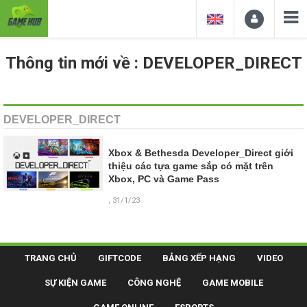
Thông tin mới về : DEVELOPER_DIRECT
DEVELOPER_DIRECT
Xbox & Bethesda Developer_Direct giới
thiệu các tựa game sắp có mặt trên
Xbox, PC và Game Pass
, 31/1/23
TRANG CHỦ
GIFTCODE
BẢNG XẾP HẠNG
VIDEO
SỰ KIỆN GAME
CÔNG NGHỆ
GAME MOBILE