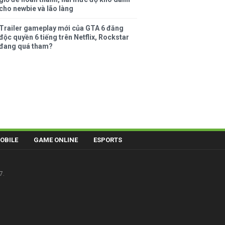
cho newbie và lão làng
Trailer gameplay mới của GTA 6 đăng
độc quyền 6 tiếng trên Netflix, Rockstar
đang quá tham?
OBILE
GAME ONLINE
ESPORTS
7.