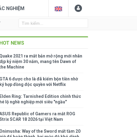
ẮC NGHIỆM
Y
HOT NEWS
Quake 2021 ra mắt bản mở rộng mới nhân
dịp kỷ niệm 30 năm, mang tên Dawn of
the Machine
GTA 6 được cho là đã kiếm bộn tiền nhờ
ký hợp đồng độc quyền với Netflix
Elden Ring: Tarnished Edition chính thức
hé lộ nghề nghiệp mới siêu "ngầu"
ASUS Republic of Gamers ra mắt ROG
Strix SCAR 18 2026 tại Việt Nam
Onimusha: Way of the Sword mất tầm 20
giờ để hoàn thành, hai mức độ khó dành