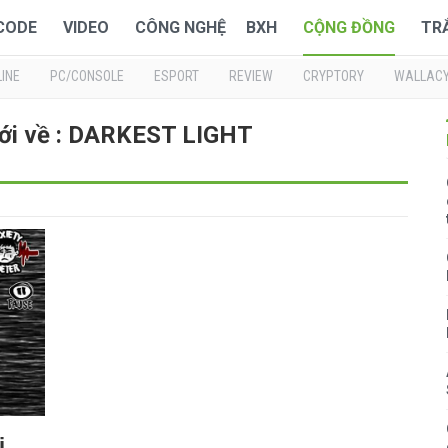
 CODE
VIDEO
CÔNG NGHỆ
BXH
CỘNG ĐỒNG
TR
INE
PC/CONSOLE
ESPORT
REVIEW
CRYPTORY
WALLAC
ới về : DARKEST LIGHT
ị