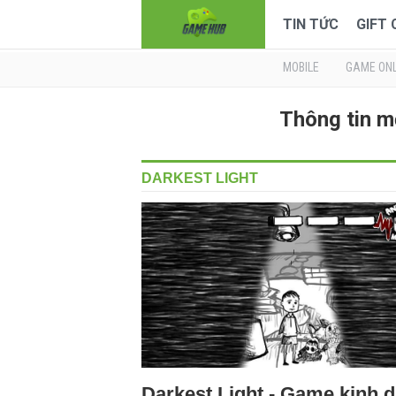
TIN TỨC
GIFT
MOBILE
GAME ONL
Thông tin m
DARKEST LIGHT
Darkest Light - Game kinh d