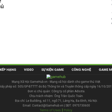
hủ
XẾP HẠNG
VIDEO
SỰ KIỆN GAME
CÔNG NGHỆ
GAME M
Mạng Xã Hội GameHub.vn - Mạng xã hội dành cho game thủ Việt.
Giấy phép số: 505/GP-BTTTT do Bộ Thông tin và Truyền thông cấp ngày 16/10/201
Đơn vị chủ quản: Công ty cổ phần Adsota.
Chịu trách nhiệm: Ông Trần Quốc Toản.
Địa chỉ: Le Building, số 11, ngõ 71, Láng Hạ, Ba Đình, Hà Nội.
Email: Contact@Gamehub.vn | SĐT: 0975730600
|
Terms of Uses
Policy