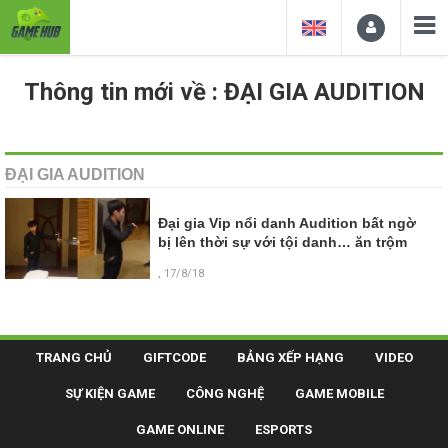
Thông tin mới về : ĐẠI GIA AUDITION
ĐẠI GIA AUDITION
Đại gia Vip nổi danh Audition bất ngờ
bị lên thời sự với tội danh… ăn trộm
, 17/8/18
TRANG CHỦ
GIFTCODE
BẢNG XẾP HẠNG
VIDEO
SỰ KIỆN GAME
CÔNG NGHỆ
GAME MOBILE
GAME ONLINE
ESPORTS