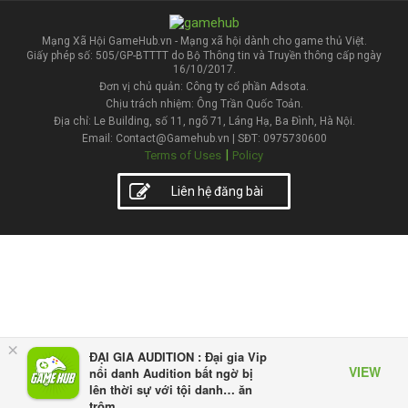
Mạng Xã Hội GameHub.vn - Mạng xã hội dành cho game thủ Việt.
Giấy phép số: 505/GP-BTTTT do Bộ Thông tin và Truyền thông cấp ngày
16/10/2017.
Đơn vị chủ quản: Công ty cổ phần Adsota.
Chịu trách nhiệm: Ông Trần Quốc Toản.
Địa chỉ: Le Building, số 11, ngõ 71, Láng Hạ, Ba Đình, Hà Nội.
Email: Contact@Gamehub.vn | SĐT: 0975730600
|
Terms of Uses
Policy
Liên hệ đăng bài
×
ĐẠI GIA AUDITION : Đại gia Vip
VIEW
nổi danh Audition bất ngờ bị
lên thời sự với tội danh… ăn
trộm