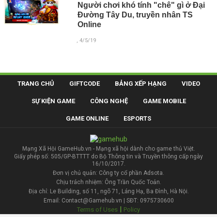
Người chơi khó tính "chê" gì ở Đại
Đường Tây Du, truyền nhân TS
Online
, 4/5/19
TRANG CHỦ
GIFTCODE
BẢNG XẾP HẠNG
VIDEO
SỰ KIỆN GAME
CÔNG NGHỆ
GAME MOBILE
GAME ONLINE
ESPORTS
Mạng Xã Hội GameHub.vn - Mạng xã hội dành cho game thủ Việt.
Giấy phép số: 505/GP-BTTTT do Bộ Thông tin và Truyền thông cấp ngày
16/10/2017.
Đơn vị chủ quản: Công ty cổ phần Adsota.
Chịu trách nhiệm: Ông Trần Quốc Toản.
Địa chỉ: Le Building, số 11, ngõ 71, Láng Hạ, Ba Đình, Hà Nội.
Email: Contact@Gamehub.vn | SĐT: 0975730600
|
Terms of Uses
Policy