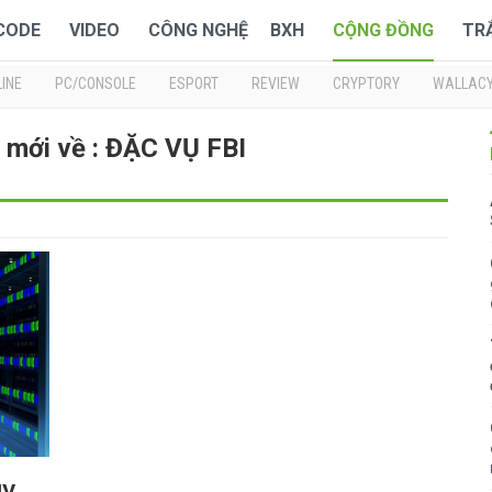
 CODE
VIDEO
CÔNG NGHỆ
BXH
CỘNG ĐỒNG
TR
INE
PC/CONSOLE
ESPORT
REVIEW
CRYPTORY
WALLAC
 mới về : ĐẶC VỤ FBI
ủy