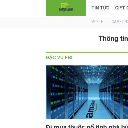
TIN TỨC
GIFT
MOBILE
GAME ONL
Thông tin
ĐẶC VỤ FBI
Đi mua thuốc nổ tính phá h