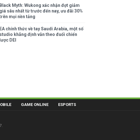
Black Myth: Wukong xác nhận đợt giảm
giá sâu nhất từ trước đến nay, ưu đãi 30%
trên mọi nền tảng
EA chính thức về tay Saudi Arabia, một số
studio khẳng định vẫn theo đuổi chiến
lược DEI
OBILE
GAME ONLINE
ESPORTS
7.