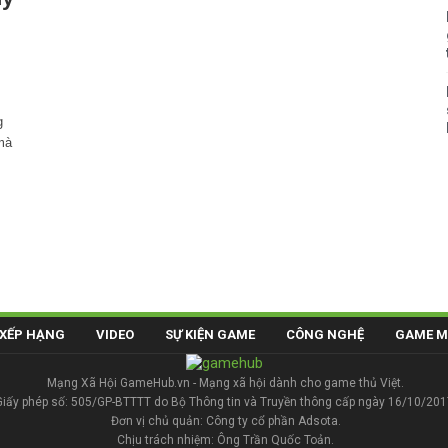
g
mà
XẾP HẠNG
VIDEO
SỰ KIỆN GAME
CÔNG NGHỆ
GAME M
Mạng Xã Hội GameHub.vn - Mạng xã hội dành cho game thủ Việt.
Giấy phép số: 505/GP-BTTTT do Bộ Thông tin và Truyền thông cấp ngày 16/10/201
Đơn vị chủ quản: Công ty cổ phần Adsota.
Chịu trách nhiệm: Ông Trần Quốc Toản.