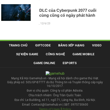
DLC của Cyberpunk 2077 cuối
cùng cũng có ngày phát hành
, 12/6/23
TRANG CHỦ
GIFTCODE
BẢNG XẾP HẠNG
VIDEO
SỰ KIỆN GAME
CÔNG NGHỆ
GAME MOBILE
GAME ONLINE
ESPORTS
Mạng Xã Hội GameHub.vn - Mạng xã hội dành cho game thủ Việt.
Giấy phép số: 505/GP-BTTTT do Bộ Thông tin và Truyền thông cấp ngày
16/10/2017.
Đơn vị chủ quản: Công ty cổ phần Adsota.
Chịu trách nhiệm: Ông Trần Quốc Toản.
Địa chỉ: Le Building, số 11, ngõ 71, Láng Hạ, Ba Đình, Hà Nội.
Email: Contact@Gamehub.vn | SĐT: 0975730600
|
Terms of Uses
Policy