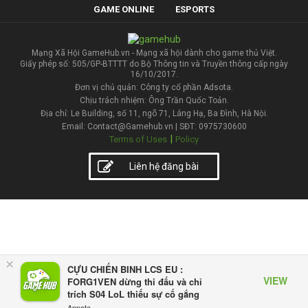
GAME ONLINE
ESPORTS
Mạng Xã Hội GameHub.vn - Mạng xã hội dành cho game thủ Việt.
Giấy phép số: 505/GP-BTTTT do Bộ Thông tin và Truyền thông cấp ngày
16/10/2017.
Đơn vị chủ quản: Công ty cổ phần Adsota.
Chịu trách nhiệm: Ông Trần Quốc Toản.
Địa chỉ: Le Building, số 11, ngõ 71, Láng Hạ, Ba Đình, Hà Nội.
Email: Contact@Gamehub.vn | SĐT: 0975730600
|
Terms of Uses
Policy
Liên hệ đăng bài
×
CỰU CHIẾN BINH LCS EU :
VIEW
FORG1VEN dừng thi đấu và chỉ
trích S04 LoL thiếu sự cố gắng
Appota