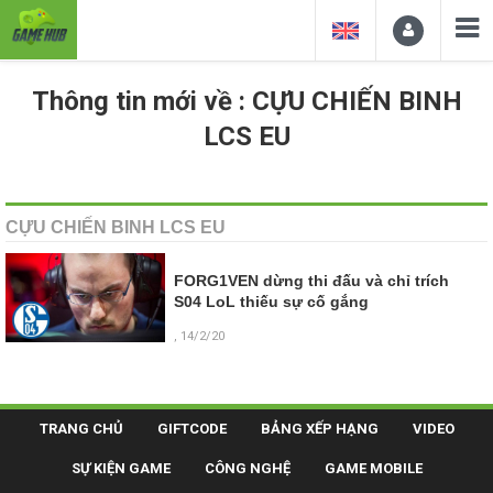
Thông tin mới về : CỰU CHIẾN BINH
LCS EU
CỰU CHIẾN BINH LCS EU
FORG1VEN dừng thi đấu và chỉ trích
S04 LoL thiếu sự cố gắng
, 14/2/20
TRANG CHỦ
GIFTCODE
BẢNG XẾP HẠNG
VIDEO
SỰ KIỆN GAME
CÔNG NGHỆ
GAME MOBILE