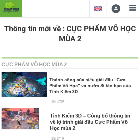
Thông tin mới về : CỰC PHẨM VÕ HỌC
MÙA 2
CỰC PHẨM VÕ HỌC MÙA 2
Thành công của siêu giải đấu “Cực
Phẩm Võ Học” và nước đi táo bạo của
Tình Kiếm 3D
, 20/3/20
Tình Kiếm 3D – Công bố thông tin
về lộ trình giải đấu Cực Phẩm Võ
Học mùa 2
, 23/5/19