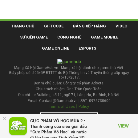
TRANG CHỦ
GIFTCODE
BẢNG XẾP HẠNG
VIDEO
SỰ KIỆN GAME
CÔNG NGHỆ
GAME MOBILE
GAME ONLINE
ESPORTS
Mạng Xã Hội GameHub.vn - Mạng xã hội dành cho game thủ Việt.
Giấy phép số: 505/GP-BTTTT do Bộ Thông tin và Truyền thông cấp ngày
16/10/2017.
Đơn vị chủ quản: Công ty cổ phần Adsota.
Chịu trách nhiệm: Ông Trần Quốc Toản.
Địa chỉ: Le Building, số 11, ngõ 71, Láng Hạ, Ba Đình, Hà Nội.
Email: Contact@Gamehub.vn | SĐT: 0975730600
|
Terms of Uses
Policy
×
Liên hệ đăng bài
CỰC PHẨM VÕ HỌC MÙA 2 :
VIEW
Thành công của siêu giải đấu
“Cực Phẩm Võ Học” và nước
đi táo bạo của Tình Kiếm 3D