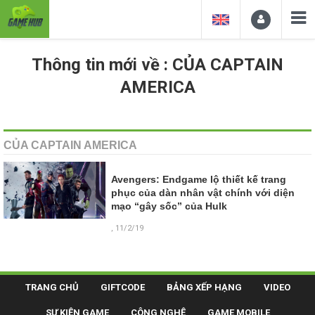
Thông tin mới về : CỦA CAPTAIN
AMERICA
CỦA CAPTAIN AMERICA
Avengers: Endgame lộ thiết kế trang
phục của dàn nhân vật chính với diện
mạo “gây sốc” của Hulk
, 11/2/19
TRANG CHỦ
GIFTCODE
BẢNG XẾP HẠNG
VIDEO
SỰ KIỆN GAME
CÔNG NGHỆ
GAME MOBILE