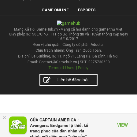
GAME ONLINE
ESPORTS
Mạng Xã Hội GameHub.vn - Mạng xã hội dành cho game thủ Việt.
Giấy phép số: 505/GP-BTTTT do Bộ Thông tin và Truyền thông cấp ngày
16/10/2017.
Đơn vị chủ quản: Công ty cổ phần Adsota.
Chịu trách nhiệm: Ông Trần Quốc Toản.
Địa chỉ: Le Building, số 11, ngõ 71, Láng Hạ, Ba Đình, Hà Nội.
Email: Contact@Gamehub.vn | SĐT: 0975730600
|
Terms of Uses
Policy
Liên hệ đăng bài
×
CỦA CAPTAIN AMERICA :
VIEW
Avengers: Endgame lộ thiết kế
trang phục của dàn nhân vật
chính với diện mạo “gây sốc”